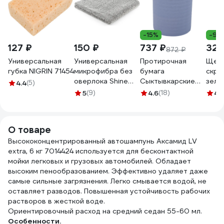
-15%
-9%
127 ₽
150 ₽
737 ₽
321
872 ₽
Универсальная
Универсальная
Протирочная
Щетк
губка NIGRIN 71454
микрофибра без
бумага
скре
оверлока Shine
Сыктывкарские
зеле
4.4
(5)
systems edgeless
индустриальная 2
KGA3
5
(9)
4.6
(18)
4.
40x40 см, 400 г/
сл., 500 листов,
м2, цвет серый
24х36, 180 м СИБ
SS446
2.1.8м
О товаре
Высококонцентрированный автошампунь Аксамид LV
extra, 6 кг 7014424 используется для бесконтактной
мойки легковых и грузовых автомобилей. Обладает
высоким пенообразованием. Эффективно удаляет даже
самые сильные загрязнения. Легко смывается водой, не
оставляет разводов. Повышенная устойчивость рабочих
растворов в жесткой воде.
Ориентировочный расход на средний седан 55-60 мл.
Особенности.