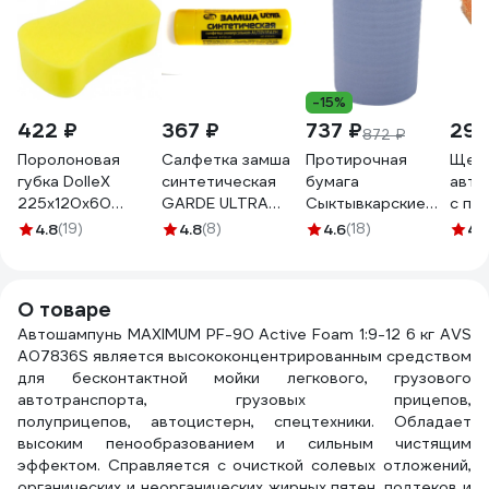
-15%
422 ₽
367 ₽
737 ₽
291
872 ₽
Поролоновая
Салфетка замша
Протирочная
Щетк
губка DolleX
синтетическая
бумага
авто
225х120х60
GARDE ULTRA
Сыктывкарские
с по
восьмерка
CHAMOIS 66x43см
индустриальная 2
L - 3
4.8
(19)
4.8
(8)
4.6
(18)
4.
мелкопористая
в тубе UC6643
сл., 500 листов,
GBA-12
24х36, 180 м СИБ
2.1.8м
О товаре
Автошампунь MAXIMUM PF-90 Active Foam 1:9-12 6 кг AVS
A07836S является высококонцентрированным средством
для бесконтактной мойки легкового, грузового
автотранспорта, грузовых прицепов,
полуприцепов, автоцистерн, спецтехники. Обладает
высоким пенообразованием и сильным чистящим
эффектом. Справляется с очисткой солевых отложений,
органических и неорганических жирных пятен, подтеков и