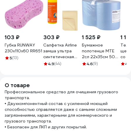
103 ₽
303 ₽
1 525 ₽
1 16
Губка RUNWAY
Салфетка Airline
Бумажное
Теле
230х110х60 RR651
замша ультра
полотенце MTE
щетк
синтетическая
2сл 22x35см 500л
со с
5
(13)
ULTRA CHAMOIS в
синее
94 с
4.9
(44)
4.6
(9)
4.
тубе 40х32 см
6997579738
WB-
AB-C-03
GY0
О товаре
Профессиональное средство для очищения грузового
транспорта.
• Двухкомпонентный состав с усиленной моющей
способностью справляется даже с самыми сложными
загрязнениями, характерными для коммерческого и
грузового транспорта.
• Безопасен для ЛКП и других покрытий.