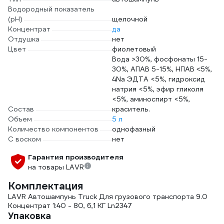
Водородный показатель
(pH)
щелочной
Концентрат
да
Отдушка
нет
Цвет
фиолетовый
Вода >30%, фосфонаты 15-
30%, АПАВ 5-15%, НПАВ ˂5%,
4Na ЭДТА <5%, гидроксид
натрия <5%, эфир гликоля
<5%, аминоспирт <5%,
Состав
краситель.
Объем
5 л
Количество компонентов
однофазный
С воском
нет
Гарантия производителя
на товары LAVR
Комплектация
LAVR Автошампунь Truck Для грузового транспорта 9.0
Концентрат 1:40 - 80, 6,1 КГ Ln2347
Упаковка