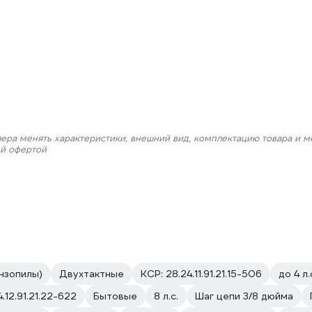
лера менять характеристики, внешний вид, комплектацию товара и м
ой офертой
нзопилы)
Двухтактные
КСР: 28.24.11.91.21.15-506
до 4 л.
.12.91.21.22-622
Бытовые
8 л.с.
Шаг цепи 3/8 дюйма