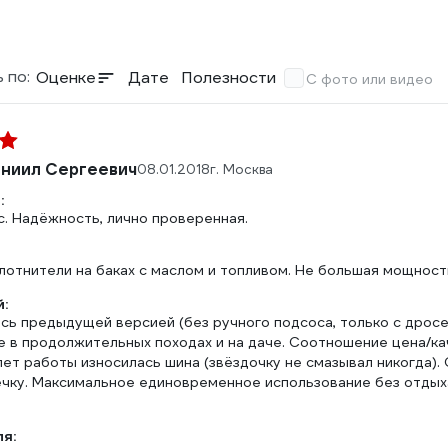
 по:
Оценке
Дате
Полезности
С фото или видео
ниил Сергеевич
08.01.2018
г. Москва
:
с. Надёжность, лично проверенная.
лотнители на баках с маслом и топливом. Не большая мощност
:
сь предыдущей версией (без ручного подсоса, только с дросе
е в продолжительных походах и на даче. Соотношение цена/ка
ет работы износилась шина (звёздочку не смазывал никогда).
ечку. Максимальное единовременное использование без отдыха
ля: