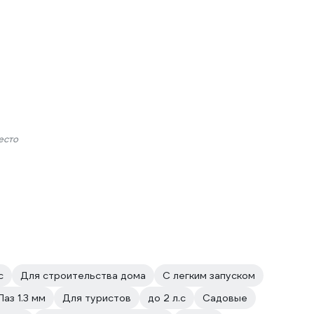
есто
с
Для строительства дома
С легким запуском
Паз 1.3 мм
Для туристов
до 2 л.с
Садовые