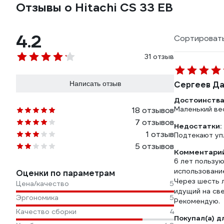
Отзывы о Hitachi CS 33 EB
4.2
Сортировать
31 отзыв
Написать отзыв
Сергеев Да
Достоинства
Маленький ве
18 отзывов
7 отзывов
Недостатки:
1 отзыв
Подтекают уп
5 отзывов
Комментарий
6 лет пользую
использовани
Оценки по параметрам
Через шесть л
Цена/качество
5
идущий на св
Эргономика
5
Рекомендую.
Качество сборки
4
Покупал(а) д