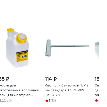
35 ₽
114 ₽
150 
кость для
Ключ для бензопилы 13x19
Свеча 
иготовления топливной
мм стандарт TORGWIN
дв., са
еси (1 л) Champion
T590178
генера
010
VOLTO
(556)
(13)
(2)
4.1
5
5