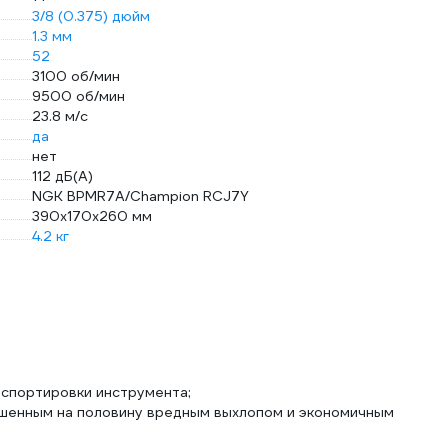
3/8 (0.375) дюйм
1.3 мм
52
3100 об/мин
9500 об/мин
23.8 м/с
да
нет
112 дБ(А)
NGK BPMR7A/Champion RCJ7Y
390х170х260 мм
4.2 кг
нспортировки инструмента;
ьшенным на половину вредным выхлопом и экономичным