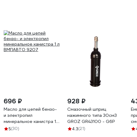
696 ₽
928 ₽
4
Масло для цепей бензо-
Смазочный шприц
Ем
и электропил
нажимного типа 30см3
пр
минеральное канистра 1 л
GROZ GR43100 - G6P
см
ВМПАВТО 9207
C1
(30)
(21)
5
4.3