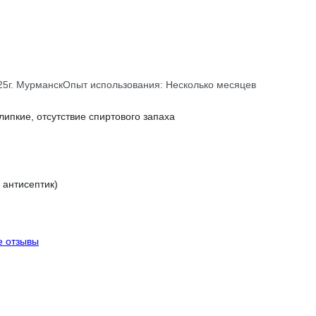
25
г. Мурманск
Опыт использования: Несколько месяцев
липкие, отсутствие спиртового запаха
 антисептик)
е отзывы