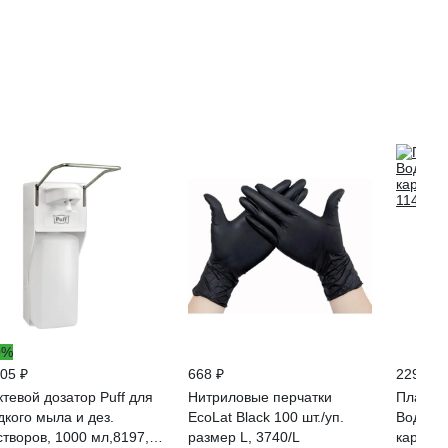
0%
505 ₽
668 ₽
229 ₽
ктевой дозатор Puff для
Нитриловые перчатки
Пласты
дкого мыла и дез.
EcoLat Black 100 шт./уп.
Водост
створов, 1000 мл,8197,
размер L, 3740/L
картонн