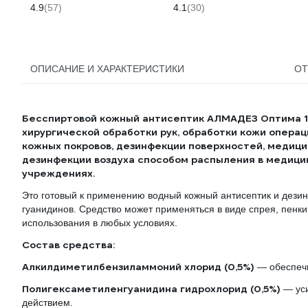
бактерицидный с ионами
4.9
(57)
4.1
(30)
TENERIS 630289
ОПИСАНИЕ И ХАРАКТЕРИСТИКИ
О
Бесспиртовой кожный антисептик АЛМАДЕЗ Оптима 1
хирургической обработки рук, обработки кожи операц
кожных покровов, дезинфекции поверхностей, медицин
дезинфекции воздуха способом распыления в медицин
учреждениях.
Это готовый к применению водный кожный антисептик и дези
гуанидинов. Средство может применяться в виде спрея, пенки
использования в любых условиях.
Состав средства:
Алкилдиметилбензиламмоний хлорид (0,5%)
— обеспечи
Полигексаметиленгуанидина гидрохлорид (0,5%)
— уси
действием.