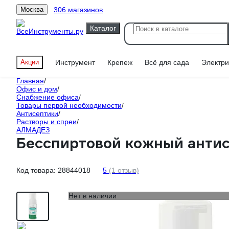
306 магазинов
Москва
Каталог
Акции
Инструмент
Крепеж
Всё для сада
Электри
Главная
/
Офис и дом
/
Снабжение офиса
/
Товары первой необходимости
/
Антисептики
/
Растворы и спреи
/
АЛМАДЕЗ
Бесспиртовой кожный анти
Код товара:
28844018
5
(1 отзыв)
Нет в наличии