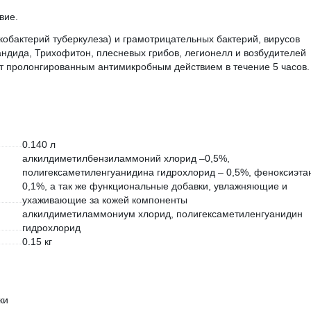
вие.
обактерий туберкулеза) и грамотрицательных бактерий, вирусов
Кандида, Трихофитон, плесневых грибов, легионелл и возбудителей
ет пролонгированным антимикробным действием в течение 5 часов.
0.140 л
алкилдиметилбензиламмоний хлорид –0,5%,
полигексаметиленгуанидина гидрохлорид – 0,5%, феноксиэта
0,1%, а так же функциональные добавки, увлажняющие и
ухаживающие за кожей компоненты
алкилдиметиламмониум хлорид, полигексаметиленгуанидин
гидрохлорид
0.15 кг
ки