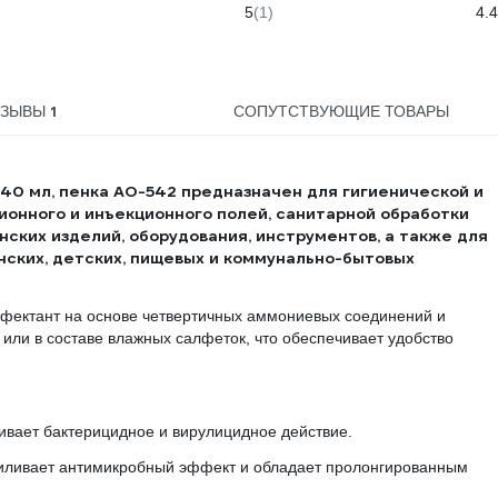
неопудренные, голубые, 3г,
полимерной основе
пл
5
(1)
4.4
Китай(z), размер M, 100 шт.
телесного цвета 213575
B151M
630249
1
ТЗЫВЫ
СОПУТСТВУЮЩИЕ ТОВАРЫ
40 мл, пенка АО-542
предназначен для гигиенической и
ионного и инъекционного полей, санитарной обработки
ских изделий, оборудования, инструментов, а также для
ских, детских, пищевых и коммунально-бытовых
нфектант на основе четвертичных аммониевых соединений и
 или в составе влажных салфеток, что обеспечивает удобство
вает бактерицидное и вирулицидное действие.
ливает антимикробный эффект и обладает пролонгированным