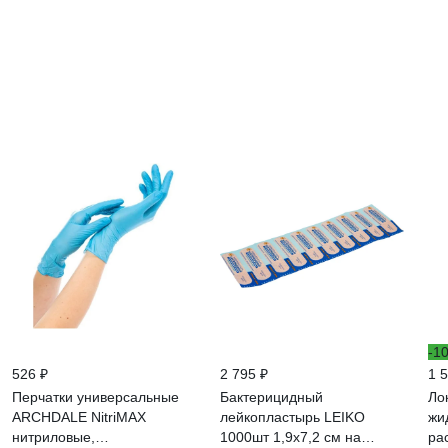
-1
526 ₽
2 795 ₽
1 
Перчатки универсальные
Бактерицидный
Ло
ARCHDALE NitriMAX
лейкопластырь LEIKO
жи
нитриловые,
1000шт 1,9х7,2 см на
ра