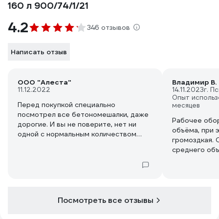
160 л 900/74/1/21
4.2
346 отзывов
Написать отзыв
ООО "Алеста"
Владимир В.
11.12.2022
14.11.2023
г. П
Опыт использ
Перед покупкой специально
месяцев
посмотрел все бетономешалки, даже
Рабочее обо
дорогие. И вы не поверите, нет ни
объёма, при 
одной с нормальным количеством
громоздкая. 
отзывов и хорошей оценкой.:)
среднего объ
Проверьте. Зашел на авито, так там
более четырё
продавцы неясно, каким местом
цемента наиб
думают, продают какое-нибудь б/у на
бетономешалк
120-140 литров от 12 до 16 т.р.
переливается
Средняя цена - 15 т.р. Наливают,
раствором. 
Посмотреть все отзывы
видимо, алкоголь прямо в
двигатель ра
бетономешалку и большими объемами
натугой.