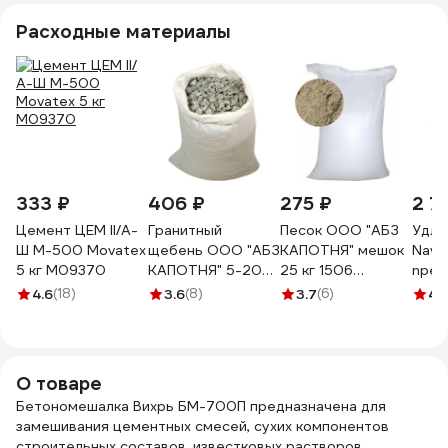
Расходные материалы
333 ₽
406 ₽
275 ₽
2 7
Цемент ЦЕМ II/А-
Гранитный
Песок ООО "АБЗ
Удли
Ш М-500 Movatex
щебень ООО "АБЗ
КАПОТНЯ" мешок
Navig
5 кг М09370
КАПОТНЯ" 5-20
25 кг 1506
npe-
мм, мешок 25 кг
ПС001025
2x0.
4.6
(18)
3.6
(8)
3.7
(6)
4.
1507 ЩГ0520025
садо
без 
20м,
О товаре
Бетономешалка Вихрь БМ-700П предназначена для
замешивания цементных смесей, сухих компонентов
строительных составов, известковых растворов.