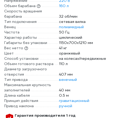
Напряжение
220 В
Объем барабана
160 л
Скорость вращения
барабана
32 об/мин
Тип подключения
сетевая вилка
Венец
полиамидный
Частота
50 Гц
Характер работы
циклический
Габариты без упаковки
1150х700х1210 мм
Вес нетто
41 кг
Цвет
оранжевый
Способ установки
на колесах/передвижные
Объем готового раствора
110 л
Диаметр загрузочного
отверстия
407 мм
Тип привода
венечный
Максимальная крупность
заполнителей
40 мм
Длина кабеля
0.5 м
Принцип действия
гравитационный
Привод наклона
ручной
Гарантия производителя 1 год