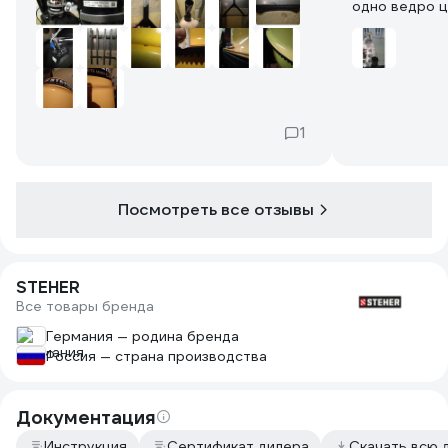
одно ведро ц
слабоват - п
потом снял к
Если приноро
можно 5 вед
не сильно на
увеличиваешь
1
на даче 35кв
дачи самое т
Посмотреть все отзывы
STEHER
Все товары бренда
Германия — родина бренда
Россия — страна производства
Документация
Инструкция
Сертификат дилера
Скачать всю 