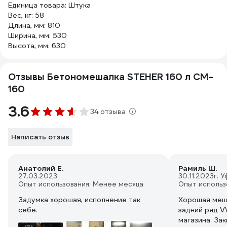
Единица товара: Штука
Вес, кг: 58
Длина, мм: 810
Ширина, мм: 530
Высота, мм: 630
Отзывы Бетономешалка STEHER 160 л CM-
160
3.6
34 отзыва
Написать отзыв
Анатолий Е.
Рамиль Ш.
27.03.2023
30.11.2023
г. У
Опыт использования: Менее месяца
Опыт использ
Задумка хорошая, исполнение так
Хорошая меша
себе.
задний ряд V
магазина. За