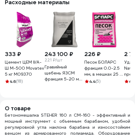
Расходные материалы
333 ₽
243 100 ₽
226 ₽
2 7
221 ₽/шт
Цемент ЦЕМ II/А-
Песок БОЛАРС
Удли
Гравийный
Ш М-500 Movatex
фракция 0.0-2.5
Navig
щебень ЯЗСМ
5 кг М09370
мм, в мешках 25 кг
npe-
фракция 5-20 мм,
00000006549
2x0.
4.6
(18)
4.4
(5)
4.
30 кг 1100 шт
садо
4640013520414
без 
20м,
О товаре
Бетономешалка STEHER 160 л CM-160 - эффективный и
мощный инструмент с объемным барабаном, удобной
регулировкой угла наклона барабана и износостойким
венцом из армированного полиамида. Оборудование