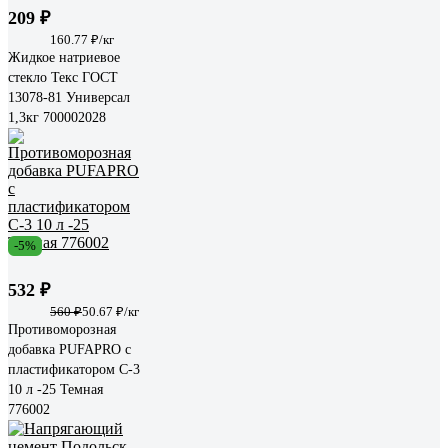
209 ₽
160.77 ₽/кг
Жидкое натриевое
стекло Текс ГОСТ
13078-81 Универсал
1,3кг 700002028
-5%
532 ₽
560 ₽
50.67 ₽/кг
Противоморозная
добавка PUFAPRO с
пластификатором С-3
10 л -25 Темная
776002