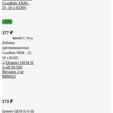
-53%
377 ₽
805 ₽
37.7 ₽/кг
Добавка
противоморозная
Goodhim ХКМ - 25,
10 л 82305
173 ₽
Цемент ЦЕМ II/А-Ш