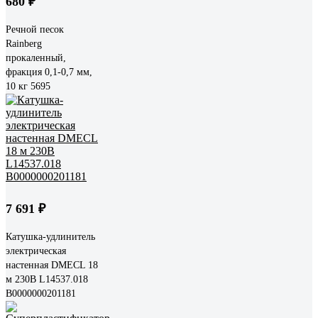
680 ₽
Речной песок
Rainberg
прокаленный,
фракция 0,1-0,7 мм,
10 кг 5695
7 691 ₽
Катушка-удлинитель
электрическая
настенная DMECL 18
м 230В L14537.018
В0000000201181