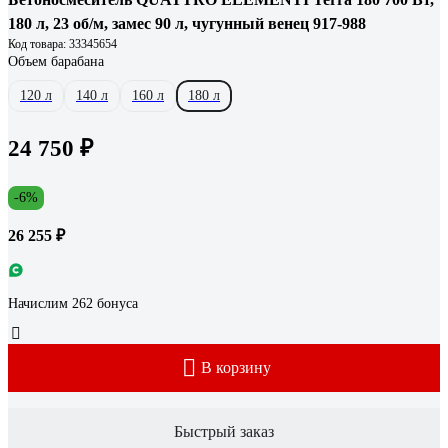
180 л, 23 об/м, замес 90 л, чугунный венец 917-988
Код товара: 33345654
Объем барабана
120 л
140 л
160 л
180 л
24 750 ₽
-6%
26 255 ₽
Начислим 262 бонуса
В корзину
Быстрый заказ