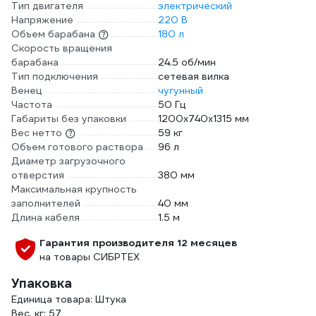
Тип двигателя
электрический
Напряжение
220 В
Объем барабана
180 л
Скорость вращения
барабана
24.5 об/мин
Тип подключения
сетевая вилка
Венец
чугунный
Частота
50 Гц
Габариты без упаковки
1200х740х1315 мм
Вес нетто
59 кг
Объем готового раствора
96 л
Диаметр загрузочного
отверстия
380 мм
Максимальная крупность
заполнителей
40 мм
Длина кабеля
1.5 м
Гарантия производителя 12 месяцев
на товары СИБРТЕХ
Упаковка
Единица товара: Штука
Вес, кг: 57