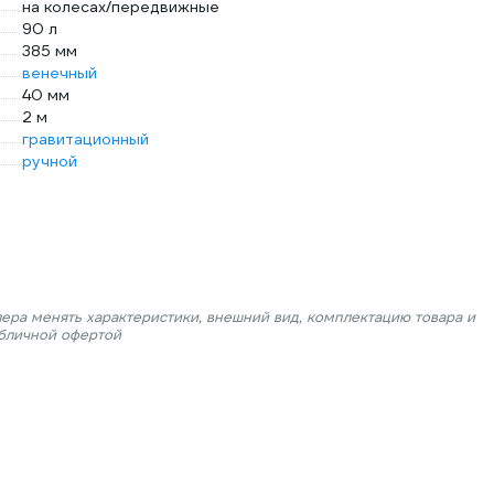
на колесах/передвижные
90 л
385 мм
венечный
40 мм
2 м
гравитационный
ручной
лера менять характеристики, внешний вид, комплектацию товара и
убличной офертой