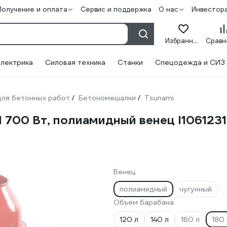
Получение и оплата
Сервис и поддержка
О нас
Инвестор
Избранное
лектрика
Силовая техника
Станки
Спецодежда и СИЗ
ля бетонных работ
Бетономешалки
Tsunami
/
/
 700 Вт, полиамидный венец I106123
Венец
полиамидный
чугунный
Объем барабана
120 л
140 л
160 л
180 