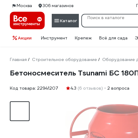
Москва
306 магазинов
Каталог
Акции
Инструмент
Крепеж
Всё для сада
Э
Главная
Строительное оборудование
Оборудование д
/
/
Бетоносмеситель Tsunami БС 180П
Код товара:
22941207
4.3
(6 отзывов)
2 вопроса