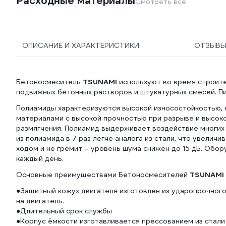
Расходные материалы
Смотреть все
ОПИСАНИЕ И ХАРАКТЕРИСТИКИ
ОТЗЫВ
Бетоносмеситель
TSUNAMI
используют во время строите
подвижных бетонных растворов и штукатурных смесей. П
Полиамиды характеризуются высокой износостойкостью, 
материалами с высокой прочностью при разрыве и высок
размягчения. Полиамид выдерживает воздействие многих 
из полиамида в 7 раз легче аналога из стали, что увелич
ходом и не гремит – уровень шума снижен до 15 дБ. Обо
каждый день.
Основные преимуществами Бетоносмесителей
TSUNAMI
●Защитный кожух двигателя изготовлен из ударопрочног
на двигатель.
●Длительный срок службы
●Корпус ёмкости изготавливается прессованием из стали