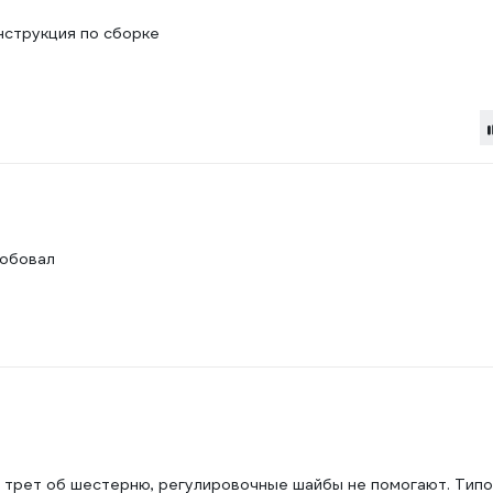
нструкция по сборке
робовал
15 трет об шестерню, регулировочные шайбы не помогают. Тип