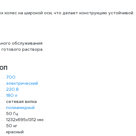
 колес на широкой оси, что делает конструкцию устойчивой
ьного обслуживания
 готового раствора
80П
700
электрический
220 В
180 л
сетевая вилка
полиамидный
50 Гц
1232х695х1312 мм
50 кг
красный