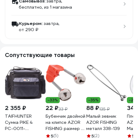
Самовывоз:
завтра,
бесплатно
, из 1 магазина
Курьером:
завтра,
от 290 ₽
Сопутствующие товары
-33%
-35%
-28
2 355 ₽
22 ₽
88 ₽
347
33 ₽
135 ₽
TAIFHUNTER
Бубенчик двойной
Малый зевник
Плет
Сумка PIKE 4
на клипсе AZOR
AZOR FISHING
AZOR
РС-0011-
FISHING размер S,
металл 338-139
Маст
310x240x260и
металл 148-061
0.23м
5
(5)
5
(2)
5
(