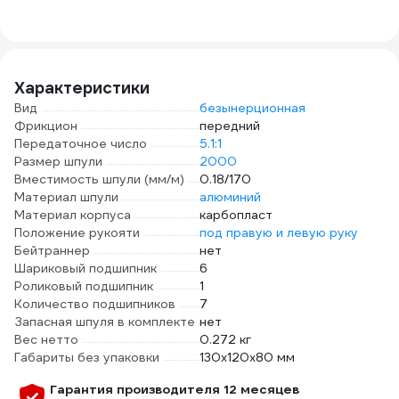
РС-0011-
зеле
310х240х260и
Характеристики
Вид
безынерционная
Фрикцион
передний
Передаточное число
5.1:1
Размер шпули
2000
Вместимость шпули (мм/м)
0.18/170
Материал шпули
алюминий
Материал корпуса
карбопласт
Положение рукояти
под правую и левую руку
Бейтраннер
нет
Шариковый подшипник
6
Роликовый подшипник
1
Количество подшипников
7
Запасная шпуля в комплекте
нет
Вес нетто
0.272 кг
Габариты без упаковки
130х120х80 мм
Гарантия производителя 12 месяцев