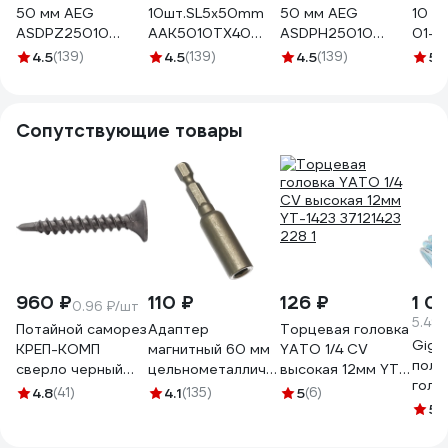
50 мм AEG
10шт.SL5x50mm
50 мм AEG
10 шт
ASDPZ25010
AAK5010TX40
ASDPH25010
01-3
4932479508
AEG 4932479529
4932479504
4.5
(139)
4.5
(139)
4.5
(139)
5
(
Сопутствующие товары
960 ₽
110 ₽
126 ₽
1 0
0.96 ₽/шт
5.49
Потайной саморез
Адаптер
Торцевая головка
Giga
КРЕП-КОМП
магнитный 60 мм
YATO 1/4 CV
полу
сверло черный
цельнометаллический
высокая 12мм YT-
голо
3,5х25 1000шт
для бит Biber
1423 37121423 228
4.8
(41)
4.1
(135)
5
(6)
М6x1
спч25ф
84950 тов-166216
1
5
(1
1240