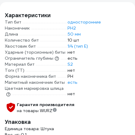
Характеристики
Тип бит
односторонние
Наконечник
PH2
Длина
50 мм
Количество бит
10 шт
Хвостовик бит
1/4 (тип Е)
Ударные (торсионные) биты
нет
Ограничитель глубины
есть
Материал бит
S2
Torx (TT)
нет
Форма наконечника бит
PH
Магнитный наконечник биты
есть
Цветная маркировка шлица
нет
Гарантия производителя
на товары WURZ
Упаковка
Единица товара: Штука
Вес, кг: 0.1