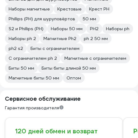
Наборы магнитные
Крестовые
Крест PH
Phillips (PH) для шуруповёртов
50 мм
S2 и Phillips (PH)
Наборы 50 мм
PH2
Наборы ph
Наборы ph 2
Магнитные Ph2
ph 2 50 мм
ph2 s2
Биты с ограничителем
С ограничителем ph 2
Магнитные с ограничителем
Биты 50 мм
Биты биты длиной 50 мм
Магнитные биты 50 мм
Оптом
Сервисное обслуживание
Гарантия производителя
120 дней обмен и возврат
Р