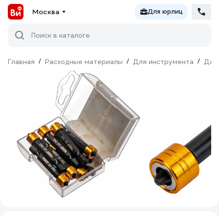
Москва
Для юрлиц
Поиск в каталоге
Главная
/
Расходные материалы
/
Для инструмента
/
Для