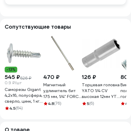
Сопутствующие товары
-13%
545 ₽
470 ₽
126 ₽
807
626 ₽
0.9 ₽/шт
Магнитный
Торцевая головка
Винт
Саморезы Gigant
удлинитель бит
YATO 1/4 CV
полу
4,2x16, полусфера,
175 мм, 1/4" FORCE
высокая 12мм YT-
голо
сверло, цинк, 1 кг
812175
1423 37121423 228
DIN7
4.8
(76)
5
(6)
4.
(примерно 607
4.5
(64)
1
1000
шт) 123574
О товаре