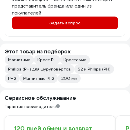
представитель бренда или один из
покупателей
Задать вопрос
Этот товар из подборок
Магнитные
Крест PH
Крестовые
Phillips (PH) для шуруповёртов
S2 и Phillips (PH)
PH2
Магнитные Ph2
200 мм
Сервисное обслуживание
Гарантия производителя
120 дней обмен и возврат
Р