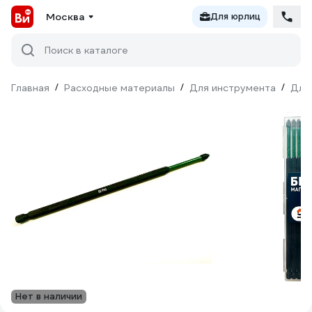
Москва
Для юрлиц
Поиск в каталоге
Главная
/
Расходные материалы
/
Для инструмента
/
Для
Нет в наличии