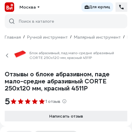
Москва
Для юрлиц
Поиск в каталоге
Главная
/
Ручной инструмент
/
Малярный инструмент
/
Гу
Блок абразивный, пад мало-средне абразивный
CORTE 250x120 мм, красный 4511P
Отзывы о блоке абразивном, паде
мало-средне абразивный CORTE
250x120 мм, красный 4511P
5
1 отзыв
Написать отзыв