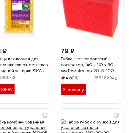
 ₽
79 ₽
а целлюлозная для
Губка, мелкопористый
тки плитки от остатков
полиэстер, 140 x 110 x 60
сидной затирки SIKA
мм РемоКолор 20-6-100
ge 777203
98867
4.8
(19)
15828294
орзину
В корзину