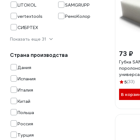
LITOKOL
SAMGRUPP
vertextools
РемоКолор
СИБРТЕХ
Показать еще 31
73 ₽
Страна производства
Губка S
Дания
поролон
универсал
Испания
SR-ST19
5
(33)
Италия
В корзи
Китай
Польша
Россия
Турция