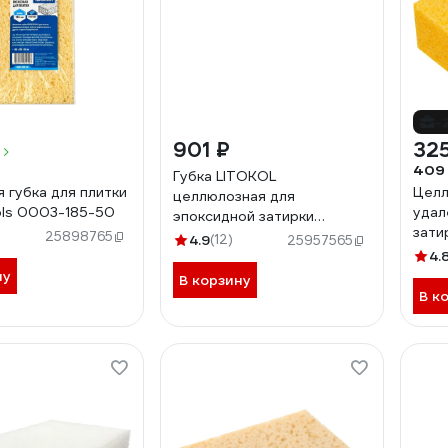
-
901 ₽
325
409
Губка LITOKOL
я губка для плитки
Целл
целлюлозная для
ols 0003-185-50
удал
эпоксидной затирки
зати
512310001
25898765
4.9
(12)
25957565
160x
4.
ну
В корзину
В к