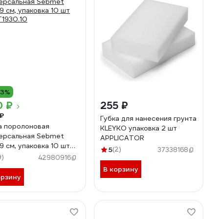
13%
0 ₽
255 ₽
₽
Губка для нанесения грунта
а поролоновая
KLEYKO упаковка 2 шт
ерсальная Sebmet
APPLICATOR
19 см, упаковка 10 шт
5
(2)
37338168
1930.10
9)
42980916
В корзину
орзину