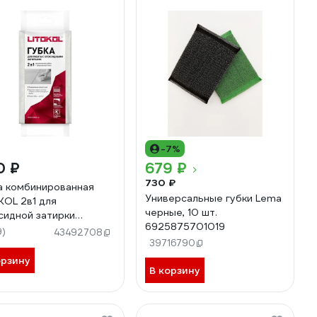
-7%
0 ₽
679 ₽
730 ₽
а комбинированная
Универсальные губки Lema
KOL 2в1 для
черные, 10 шт.
сидной затирки
6925875701019
300001
9)
43492708
39716790
орзину
В корзину