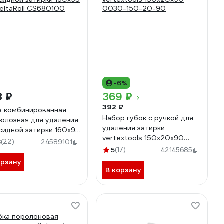
-6%
8 ₽
369 ₽
392 ₽
а комбинированная
Набор губок с ручкой для
юлозная для удаления
удаления затирки
сидной затирки 160x95
vertextools 150х20х90
eltaRoll CS680100
8
(22)
24589101
0030-150-20-90
5
(17)
42145685
орзину
В корзину