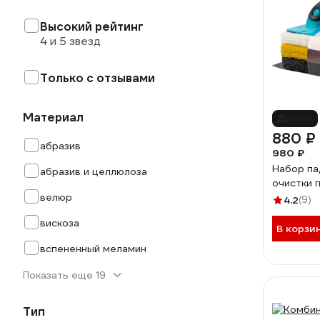
Высокий рейтинг
4 и 5 звезд
Только с отзывами
Материал
-10%
880 ₽
абразив
980 ₽
Набор па
абразив и целлюлоза
очистки 
велюр
4.2
(9)
вискоза
В корзи
вспененный меламин
Показать еще 19
Тип