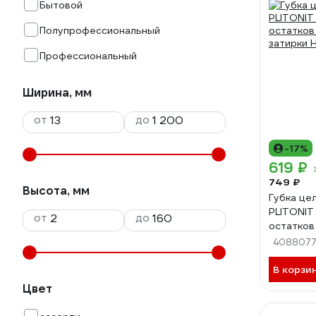
Бытовой
Полупрофессиональный
Профессиональный
Ширина, мм
от
до
-17%
619 ₽
749 ₽
Высота, мм
Губка це
PLITONIT
от
до
остатков
затирки 
4088077
В корзи
Цвет