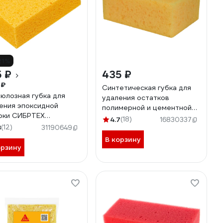
21%
 ₽
435 ₽
 ₽
Синтетическая губка для
юлозная губка для
удаления остатков
ения эпоксидной
полимерной и цементной
рки СИБРТЕХ
затирки LITOKOL
4.7
(18)
16830337
90x50 мм 86841
8
(12)
503520001
31190649
В корзину
орзину