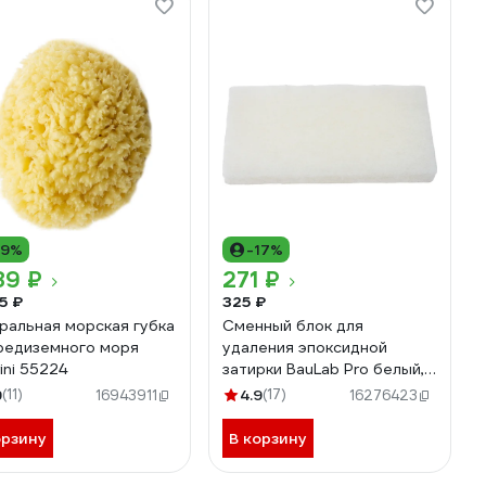
19%
-17%
89 ₽
271 ₽
5 ₽
325 ₽
ральная морская губка
Сменный блок для
редиземного моря
удаления эпоксидной
ini 55224
затирки BauLab Pro белый,
мягкий О109
9
(11)
4.9
(17)
16943911
16276423
орзину
В корзину