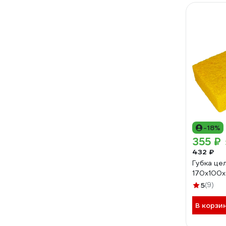
-18%
355 ₽
432 ₽
Губка це
170x100x
5
(9)
В корзи