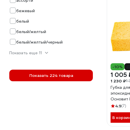
ассорти
бежевый
белый
белый/желтый
белый/желтый/черный
Показать еще 11
-10%
1 005 
Показать 224 товара
1 230 ₽
1 
Губка дл
эпоксидн
Основит
4.9
(7)
В корзи