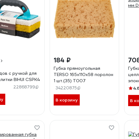
184 ₽
70
Губка прямоугольная
Губк
дов с ручкой для
TERSO 165x110x58 поролон
целл
плитки BIHUI CSPK4
1 шт.(35) T007
эпок
мм D
22868799
34220875
4.
ну
В корзину
В к