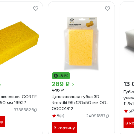
-31%
289 ₽
13 
416 ₽
Губк
ллюлозная CORTE
Целлюлозная губка 3D
унив
50 мм 1692Р
Krestiki 95х120х50 мм 00-
11.5
00001812
ST1
37385826
5
(
5
(5)
24991857
ну
В к
В корзину