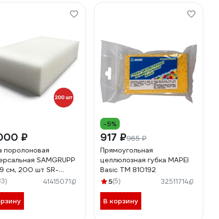
-5%
000 ₽
917 ₽
965 ₽
а поролоновая
Прямоугольная
ерсальная SAMGRUPP
целлюлозная губка MAPEI
х19 см, 200 шт SR-
Basic ТМ 810192
930-200
33)
5
(5)
41415071
32511714
орзину
В корзину