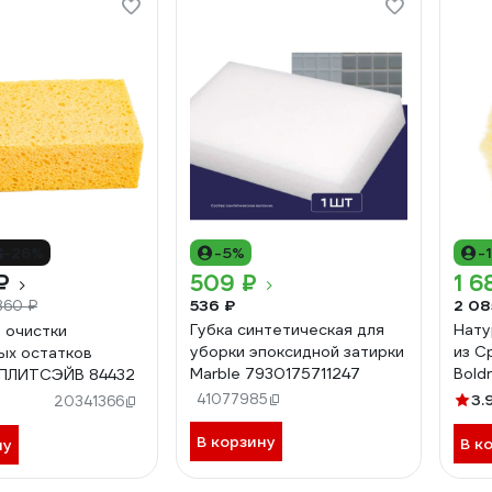
-26%
-5%
-
₽
509 ₽
1 6
536 ₽
2 08
360 ₽
Губка синтетическая для
Нату
я очистки
уборки эпоксидной затирки
из С
ых остатков
Marble 7930175711247
Boldr
 ПЛИТСЭЙВ 84432
41077985
3.
20341366
В корзину
В к
ну