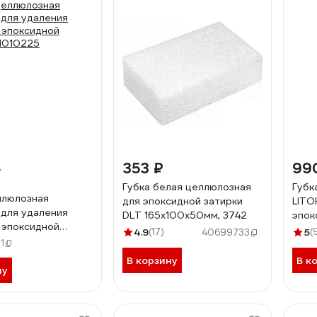
353 ₽
99
Губка белая целлюлозная
Губк
ллюлозная
для эпоксидной затирки
LITO
 для удаления
DLT 165x100x50мм, 3742
эпок
 эпоксидной
512
4.9
(17)
5
(
40699733
Н010225
1
В корзину
В к
ну