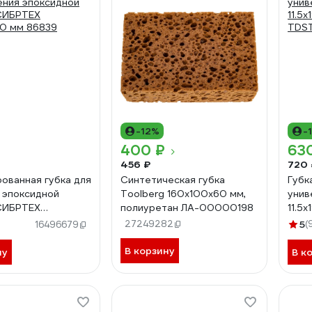
-12%
-
400 ₽
63
456 ₽
720 
ованная губка для
Синтетическая губка
Губк
 эпоксидной
Toolberg 160x100x60 мм,
унив
СИБРТЕХ
полиуретан ЛА-00000198
11.5х
0 мм 86839
TDST
27249282
5
(
16496679
В корзину
ну
В к