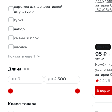
варежка для декоративной
штукатурки
губка
набор
сменный блок
шаблон
-17%
95 ₽
Показать еще 1
115 ₽
Комбинир
Длина, мм
удаления
затирки 
от
до
160x95x6
4.4
(31)
В корзи
Класс товара