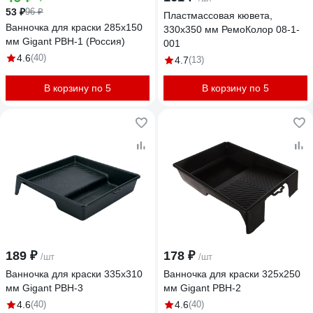
53 ₽
96 ₽
Пластмассовая кювета,
Ванночка для краски 285х150
330x350 мм РемоКолор 08-1-
мм Gigant PBH-1 (Россия)
001
4.6
(40)
4.7
(13)
В корзину по 5
В корзину по 5
189 ₽
178 ₽
/шт
/шт
Ванночка для краски 335х310
Ванночка для краски 325х250
мм Gigant PBH-3
мм Gigant PBH-2
4.6
(40)
4.6
(40)