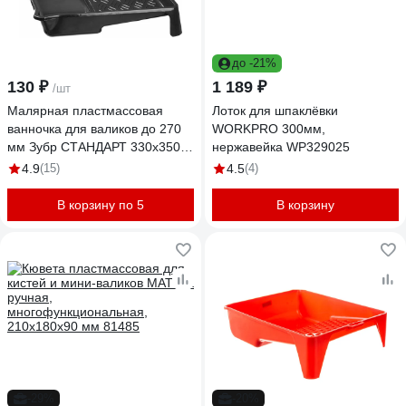
до -21%
130 ₽
1 189 ₽
/шт
Малярная пластмассовая
Лоток для шпаклёвки
ванночка для валиков до 270
WORKPRO 300мм,
мм Зубр СТАНДАРТ 330х350
нержавейка WP329025
мм, 0.8 л 06052-33-35
4.9
(15)
4.5
(4)
В корзину по 5
В корзину
-29%
-20%