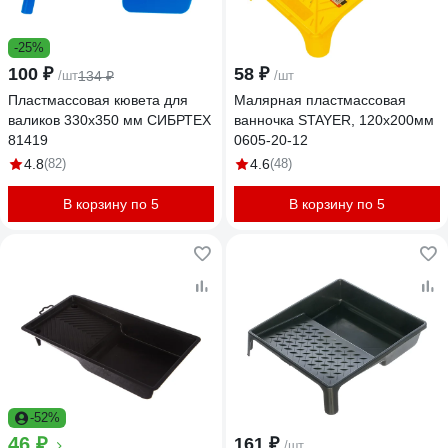
-25%
100 ₽
58 ₽
/шт
134 ₽
/шт
Пластмассовая кювета для
Малярная пластмассовая
валиков 330х350 мм СИБРТЕХ
ванночка STAYER, 120х200мм
81419
0605-20-12
4.8
(82)
4.6
(48)
В корзину по 5
В корзину по 5
-52%
46 ₽
161 ₽
/шт