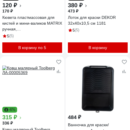
120 ₽
380 ₽
170 ₽
473 ₽
Кювета пластмассовая для
Лоток для краски DEKOR
кистей и мини-валиков MATRIX
32х40х10,5 см 1181
ручная,
5
(5)
многофункциональная,
5
(5)
210x180x90 мм 81485
В корзину по 5
В корзину
-6%
315 ₽
484 ₽
336 ₽
Ванночка для краски/
Ковш малярный Toolberg