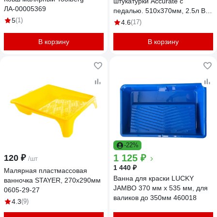
штукатурки Accurate с
ЛА-00005369
педалью. 510х370мм, 2.5л Ван
5
(1)
51*37
4.6
(17)
В корзину
В корзину
-22%
1 125 ₽
120 ₽
/шт
1 440 ₽
Малярная пластмассовая
Ванна для краски LUCKY
ванночка STAYER, 270х290мм
JAMBO 370 мм х 535 мм, для
0605-29-27
валиков до 350мм 460018
4.3
(9)