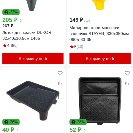
-23%
205 ₽
145 ₽
/шт
267 ₽
Малярная пластмассовая
Лоток для краски DEKOR
ванночка STAYER, 330х350мм
32x40x10,5см 1485
0605-33-35
4.8
(8)
5
(10)
В корзину по 5
В корзину по 5
-26%
-28%
40 ₽
52 ₽