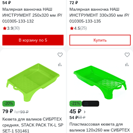
54 ₽
72 ₽
Малярная ванночка НАШ
Малярная ванночка НАШ
ИНСТРУМЕНТ 250х320 мм /Р/
ИНСТРУМЕНТ 330х350 мм /Р/
010305-133-132
010305-133-135
3.9
(30)
4.5
(25)
В корзину по 5
Купить
-20%
-21%
-34%
45 ₽
79 ₽
/шт
99 ₽
54 ₽
68 ₽
Кювета для валиков СИБРТЕХ
Пластмассовая кювета для
средняя, STACK PACK TK-L SP
валиков 120х260 мм СИБРТЕХ
SET-1 531461