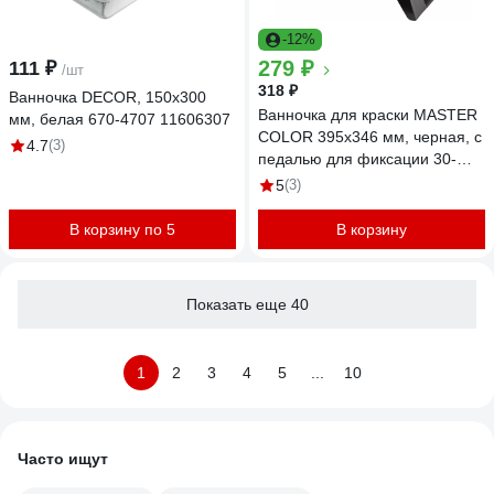
-12%
279 ₽
111 ₽
/шт
318 ₽
Ванночка DECOR, 150х300
Ванночка для краски MASTER
мм, белая 670-4707 11606307
COLOR 395x346 мм, черная, с
4.7
(3)
педалью для фиксации 30-
1324
5
(3)
В корзину по 5
В корзину
Показать еще 40
1
2
3
4
5
...
10
Часто ищут