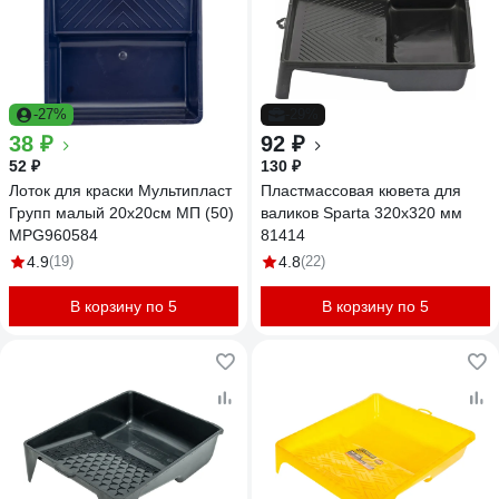
-27%
-29%
38 ₽
92 ₽
52 ₽
130 ₽
Лоток для краски Мультипласт
Пластмассовая кювета для
Групп малый 20х20см МП (50)
валиков Sparta 320х320 мм
MPG960584
81414
4.9
(19)
4.8
(22)
В корзину по 5
В корзину по 5