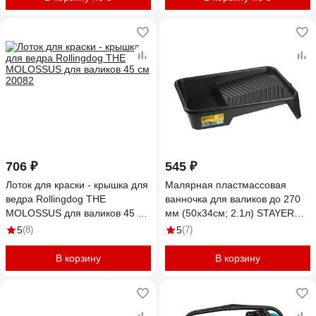
706 ₽
545 ₽
Лоток для краски - крышка для
Малярная пластмассовая
ведра Rollingdog THE
ванночка для валиков до 270
MOLOSSUS для валиков 45 см
мм (50х34см; 2.1л) STAYER
20082
PROFI 06051-50-34
5
(8)
5
(7)
В корзину
В корзину