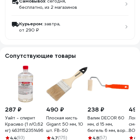
Самовывоз:
сегодня,
бесплатно
, из 2 магазинов
Курьером:
завтра,
от 290 ₽
Сопутствующие товары
287 ₽
490 ₽
238 ₽
496
Уайт - спирит
Плоская кисть
Валик DECOR 60
Лопа
Красиво (1 л/0,62
Gigant 50 мм, 10
мм, d 15 мм,
смеш
кг) 4631152351496
шт. FB-50
бюгель 6 мм, ворс
BOD
5 мм, велюр, ручка
210
4.4
(93)
4.7
(175)
4.8
(57)
4.