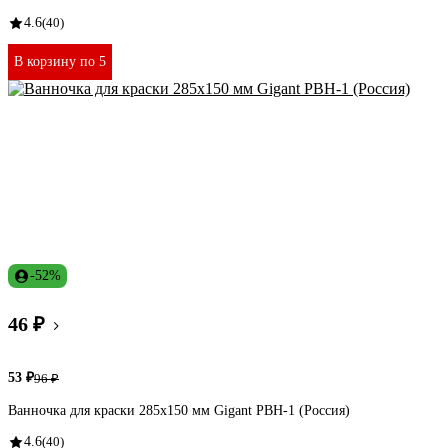
4.6
(40)
В корзину по 5
-52%
46 ₽
53 ₽
96 ₽
Ванночка для краски 285х150 мм Gigant PBH-1 (Россия)
4.6
(40)