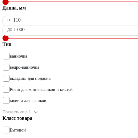
Длина, мм
от
до
Тип
ванночка
ведро-ванночка
вкладыш для поддона
Ковш для мини-валиков и кистей
кювета для валиков
Показать еще 1
Класс товара
Бытовой