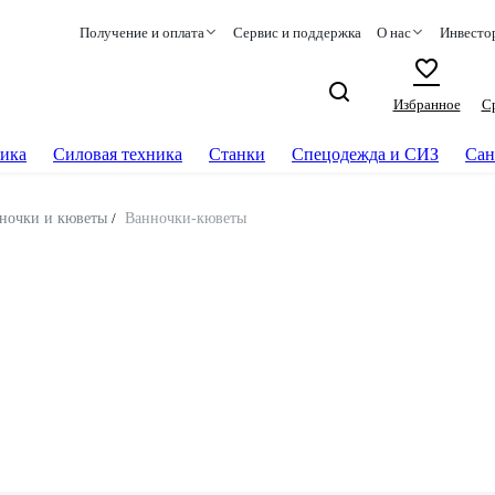
Получение и оплата
Сервис и поддержка
О нас
Инвесто
Избранное
С
ика
Силовая техника
Станки
Спецодежда и СИЗ
Сан
ночки и кюветы
/
Ванночки-кюветы