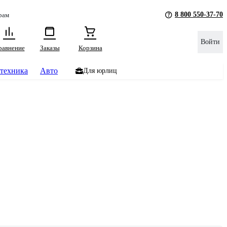
8 800 550-37-70
рам
Войти
равнение
Заказы
Корзина
техника
Авто
Для юрлиц