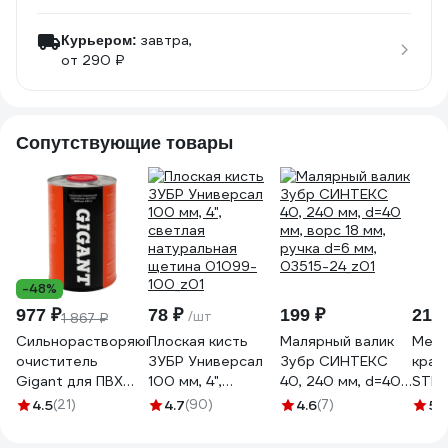
завтра,
Курьером:
от 290 ₽
Сопутствующие товары
-48%
977 ₽
78 ₽
199 ₽
210 
/шт
1 867 ₽
Сильнорастворяющий
Плоская кисть
Малярный валик
Меша
очиститель
ЗУБР Универсал
Зубр СИНТЕКС
крас
Gigant для ПВХ
100 мм, 4",
40, 240 мм, d=40
STM
1000 мл GPC-5
светлая
мм, ворс 18 мм,
плас
4.5
(21)
4.7
(90)
4.6
(7)
5
(
натуральная
ручка d=6 мм,
RSL2
щетина 01099-
03515-24_z01