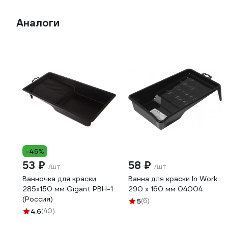
Аналоги
-45%
53 ₽
58 ₽
/шт
/шт
Ванночка для краски
Ванна для краски In Work
285х150 мм Gigant PBH-1
290 х 160 мм 04004
(Россия)
5
(6)
4.6
(40)