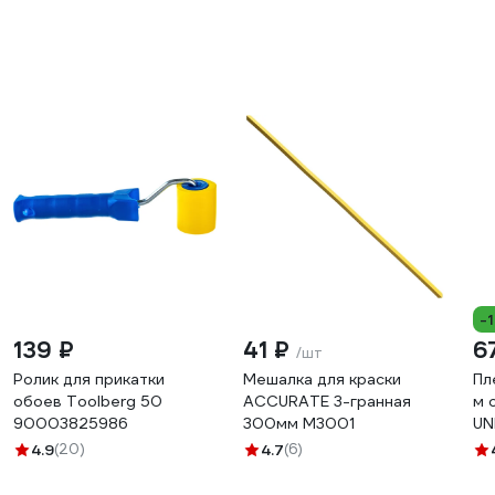
-
139 ₽
41 ₽
6
/шт
Ролик для прикатки
Мешалка для краски
Пл
обоев Toolberg 50
ACCURATE 3-гранная
м 
90003825986
300мм М3001
UN
4.9
(20)
4.7
(6)