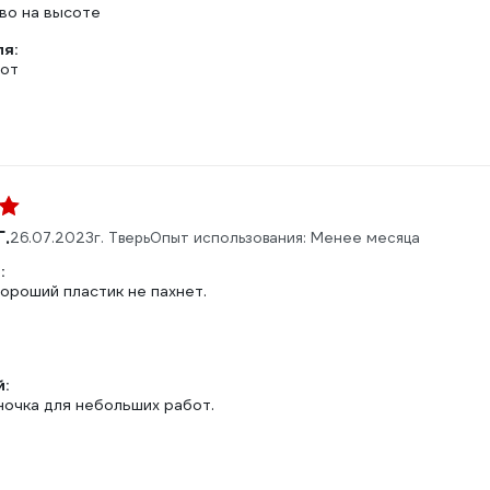
во на высоте
ля:
бот
.
26.07.2023
г. Тверь
Опыт использования: Менее месяца
:
хороший пластик не пахнет.
:
ночка для небольших работ.