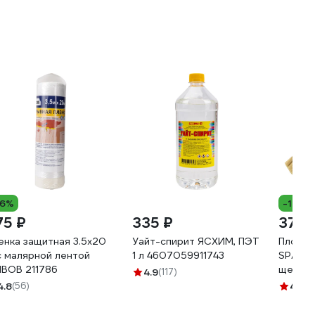
16%
-12%
75 ₽
335 ₽
37 ₽
енка защитная 3.5х20
Уайт-спирит ЯСХИМ, ПЭТ
Плоская
с малярной лентой
1 л 4607059911743
SPARTA
IBOB 211786
щетина
4.9
(117)
ручка 
4.8
(56)
4.3
(3