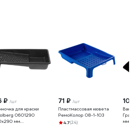
6 ₽
71 ₽
100 
/шт
/шт
нночка для краски
Пластмассовая кювета
Ванноч
olberg 0601290
РемоКолор 08-1-103
Гранд 
0x290 мм
мм чер
4.7
(24)
002694610