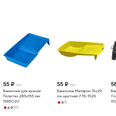
55 ₽
55 ₽
5
/шт
/шт
Ванночка для краски
Ванночка Малярок 15х29
Ва
Политех 285x155 мм
см цветная 778-1529
To
1585020
15
5
(1)
90
4.9
(10)