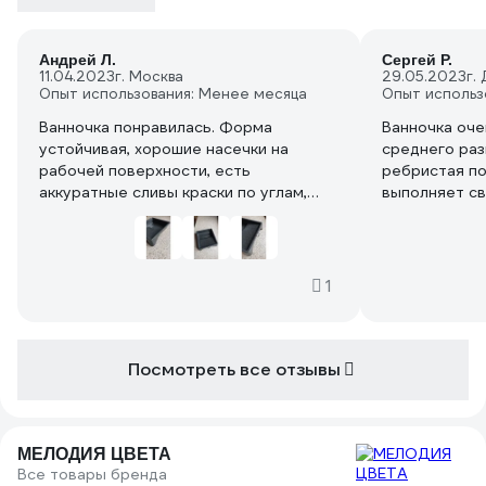
Андрей Л.
Сергей Р.
11.04.2023
г. Москва
29.05.2023
г.
Опыт использования: Менее месяца
Опыт использ
Ванночка понравилась. Форма
Ванночка очен
устойчивая, хорошие насечки на
среднего раз
рабочей поверхности, есть
ребристая п
аккуратные сливы краски по углам,
выполняет с
петля чтобы вешать для просушки.
Незаменимая
Пластик НЕ хрупкий, в меру толстый,
и потолков. 
форма ванночки устойчивая,
ванночке, что
пользоваться в паре с 250-мм
деньги, нет 
1
валиком удобно.
конструкция,
В начале от ванночки был тяжёлый
доступная це
запах дешёвого горелого пластика.
После работы вроде поубавился.
Посмотреть все отзывы
В целом товар за свои деньги,
рекомендую, пользоваться было
удобно. Форма, на мой взгляд,
удобная и надёжная.
МЕЛОДИЯ ЦВЕТА
Все товары бренда