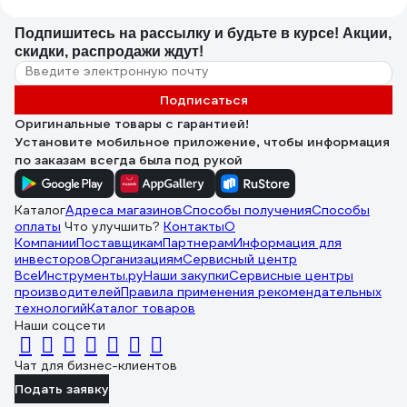
Подпишитесь
на рассылку
и будьте в курсе! Акции,
скидки, распродажи ждут!
Подписаться
Оригинальные товары с гарантией!
Установите мобильное приложение, чтобы информация
по заказам всегда была под рукой
Каталог
Адреса магазинов
Способы получения
Способы
оплаты
Что улучшить?
Контакты
О
Компании
Поставщикам
Партнерам
Информация для
инвесторов
Организациям
Сервисный центр
ВсеИнструменты.ру
Наши закупки
Сервисные центры
производителей
Правила применения рекомендательных
технологий
Каталог товаров
Наши соцсети
Чат для бизнес-клиентов
Подать заявку