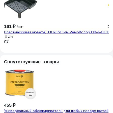
161 ₽
15
/шт
Пластмассовая кювета, 330x350 мм РемоКолор 08-1-001
Ва
4.7
(13)
Сопутствующие товары
-
3
42
Пл
д
455 ₽
(3
Универсальный обезжириватель для любых поверхностей