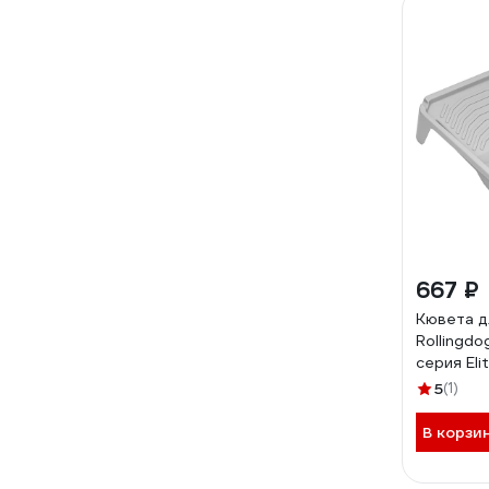
667 ₽
Кювета д
Rollingdo
серия Eli
5
(1)
В корзи