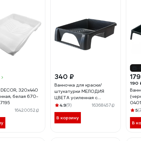
-
340 ₽
179
190 
Ванночка для краски/
 DECOR, 320х440
Ванн
штукатурки МЕЛОДИЯ
енная, белая 670-
(чер
ЦВЕТА усиленная с
07195
0401
педалью Ван4434 Ван4434
4.9
(9)
16368457
Ван44*34
5
(
16420052
В корзину
ну
В к