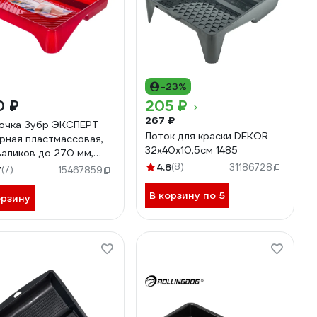
-23%
0 ₽
205 ₽
267 ₽
очка Зубр ЭКСПЕРТ
Лоток для краски DEKOR
рная пластмассовая,
32x40x10,5см 1485
валиков до 270 мм,
x360мм 06055-27
4.8
(8)
31186728
7
(7)
15467859
В корзину по 5
орзину