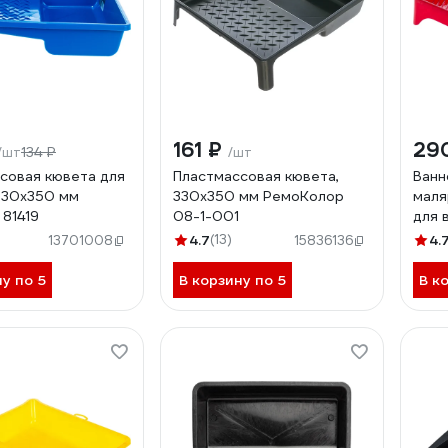
161 ₽
29
134 ₽
/шт
/шт
совая кювета для
Пластмассовая кювета,
Ванн
330х350 мм
330x350 мм РемоКолор
маля
81419
08-1-001
для 
360
4.7
(13)
4.
13701008
15836136
ну по 5
В корзину по 5
В к