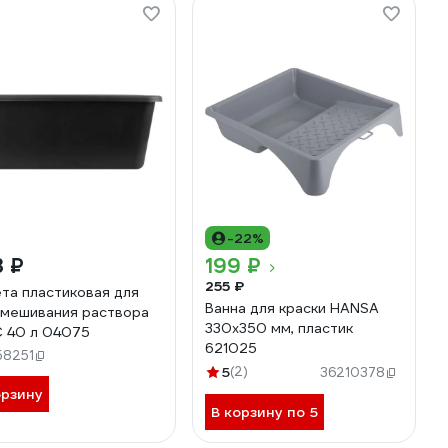
-22%
3 ₽
199 ₽
255 ₽
та пластиковая для
Ванна для краски HANSA
мешивания раствора
330x350 мм, пластик
 40 л 04075
621025
58251
5
(2)
36210378
орзину
В корзину по 5