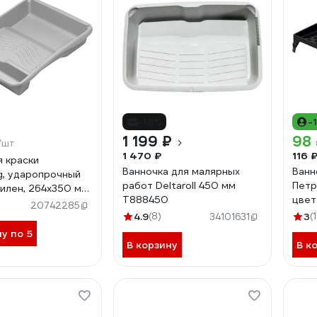
-18%
-
1 199 ₽
98
/шт
1 470 ₽
116 
я краски
Ванночка для малярных
Ванн
og, ударопрочный
работ Deltaroll 450 мм
Петр
илен, 264x350 мм,
T888450
цвет
ков 23 см 20001
20742285
4100
4.9
(8)
3
(1
34101631
ну по 5
В корзину
В к