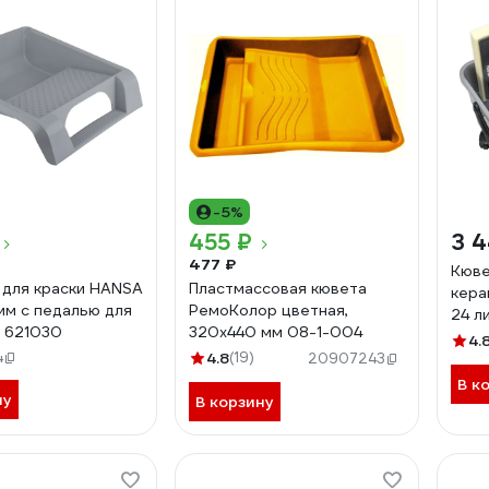
-5%
455 ₽
3 4
477 ₽
Кюве
 для краски HANSA
Пластмассовая кювета
кера
мм с педалью для
РемоКолор цветная,
24 л
 621030
320x440 мм 08-1-004
4.
4
4.8
(19)
20907243
В к
ну
В корзину