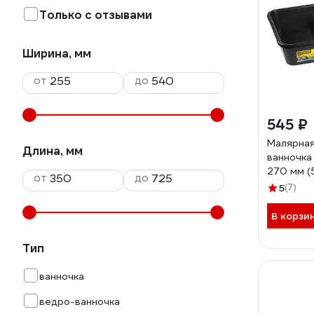
Только с отзывами
Ширина, мм
от
до
545 ₽
Малярная
Длина, мм
ванночка
270 мм (5
от
до
STAYER P
5
(7)
34
В корзи
Тип
ванночка
ведро-ванночка