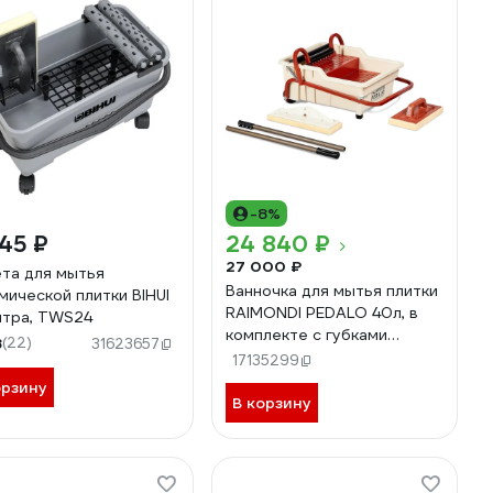
-8%
45 ₽
24 840 ₽
27 000 ₽
та для мытья
Ванночка для мытья плитки
мической плитки BIHUI
RAIMONDI PEDALO 40л, в
итра, TWS24
комплекте с губками
8
(22)
31623657
356NSWEE
17135299
орзину
В корзину