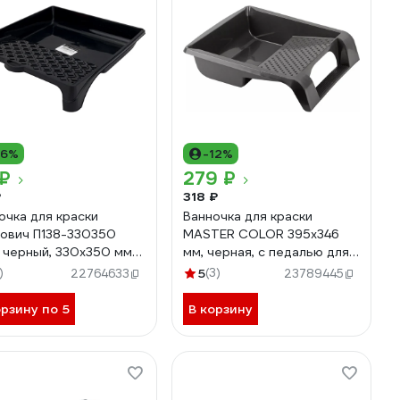
16%
-12%
 ₽
279 ₽
₽
318 ₽
очка для краски
Ванночка для краски
ович П138-330350
MASTER COLOR 395x346
 черный, 330х350 мм
мм, черная, с педалью для
012601
фиксации 30-1324
)
5
(3)
22764633
23789445
орзину по 5
В корзину