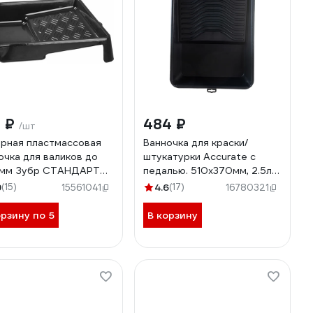
0 ₽
484 ₽
/шт
рная пластмассовая
Ванночка для краски/
очка для валиков до
штукатурки Accurate с
 мм Зубр СТАНДАРТ
педалью. 510х370мм, 2.5л
350 мм, 0.8 л 06052-
Ван 51*37
9
(15)
4.6
(17)
15561041
16780321
5
орзину по 5
В корзину