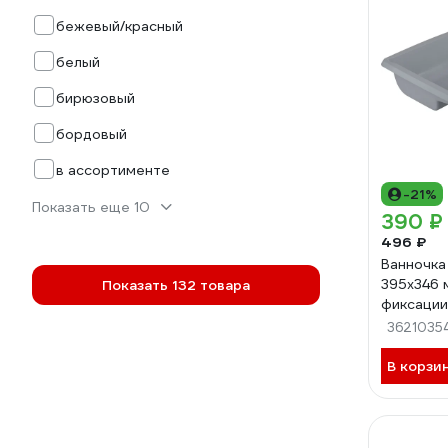
бежевый/красный
белый
бирюзовый
бордовый
в ассортименте
-21%
Показать еще 10
390 ₽
496 ₽
Ванночка
395х346 
Показать 132 товара
фиксации
3621035
В корзи