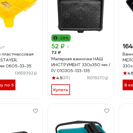
-28%
52 ₽
16
/шт
72 ₽
 пластмассовая
Ванн
Малярная ванночка НАШ
 STAYER,
МЕЛ
ИНСТРУМЕНТ 330х350 мм /
мм 0605-33-35
330х
Р/ 010305-133-135
4.
13658392
4.5
(25)
16319370
ну по 5
В к
Купить