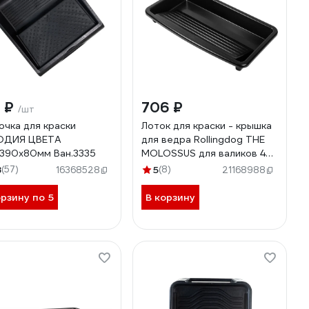
4 ₽
706 ₽
/шт
очка для краски
Лоток для краски - крышка
ОДИЯ ЦВЕТА
для ведра Rollingdog THE
390х80мм Ван.3335
MOLOSSUS для валиков 45
см 20082
8
(57)
5
(8)
16368528
21168988
орзину по 5
В корзину