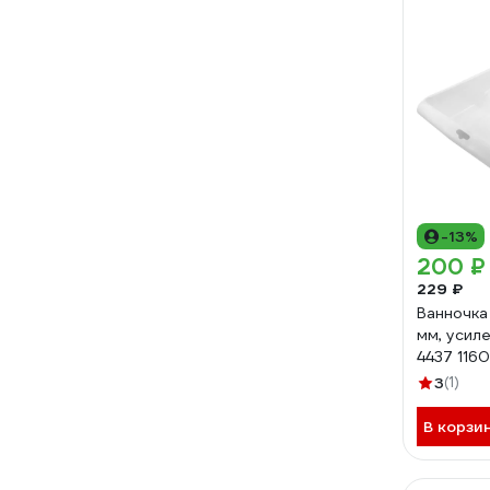
-13%
200 ₽
229 ₽
Ванночка
мм, усил
4437 116
3
(1)
В корзи