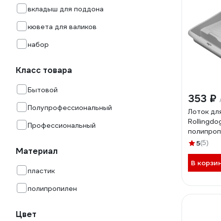
вкладыш для поддона
кювета для валиков
набор
Класс товара
Бытовой
353 ₽
Полупрофессиональный
Лоток дл
Rollingd
Профессиональный
полипроп
для вали
5
(5)
Материал
В корзи
пластик
полипропилен
Цвет