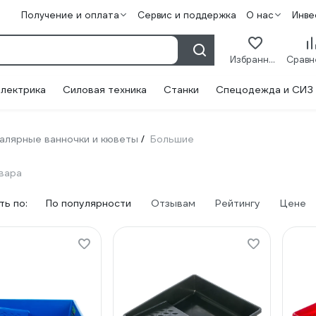
Получение и оплата
Сервис и поддержка
О нас
Инве
Избранное
лектрика
Силовая техника
Станки
Спецодежда и СИЗ
алярные ванночки и кюветы
Большие
/
овара
ь по:
По популярности
Отзывам
Рейтингу
Цене