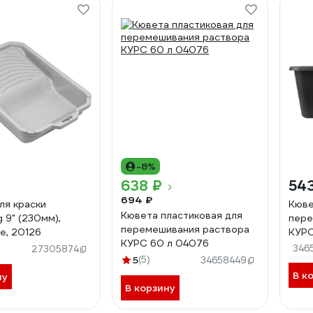
-8%
638 ₽
54
694 ₽
ля краски
Кюве
Кювета пластиковая для
g 9" (230мм),
пере
перемешивания раствора
te, 20126
КУРС
КУРС 60 л 04076
346
27305874
5
(5)
34658449
В к
ну
В корзину