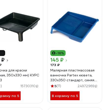
6%
-16%
 ₽
145 ₽
₽
173 ₽
очка для краски
Малярная пластмассовая
ная, 350х330 мм) КУРС
ванночка Partex кювета,
3
330x350 стандарт, синяя
НФ-00002671
2)
5
(11)
15730310
24972969
орзину по 5
В корзину по 5