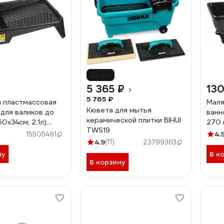
-7%
5 365 ₽
13
5 765 ₽
 пластмассовая
Маля
Кювета для мытья
 для валиков до
ванн
керамической плитки BIHUI
0х34см; 2.1л)
270
TWS19
ROFI 06051-50-
330х
4.
15505491
4.9
(11)
33-3
23799363
ну
В к
В корзину