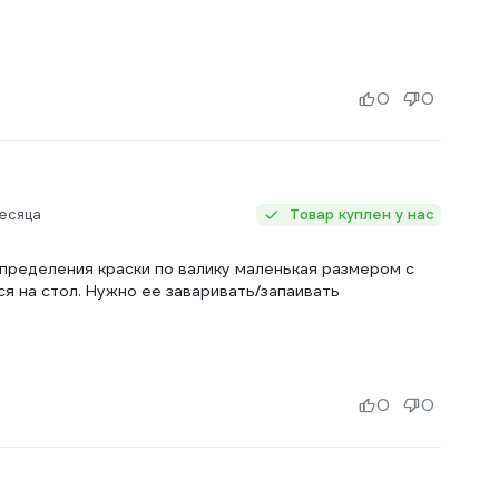
0
0
есяца
Товар куплен у нас
спределения краски по валику маленькая размером с
я на стол. Нужно ее заваривать/запаивать
0
0