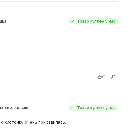
яца
Товар куплен у нас
0
1
сколько месяцев
Товар куплен у нас
к, кисточку очень понравилась.