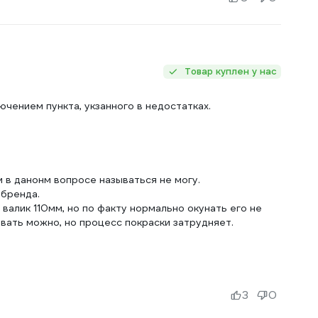
Товар куплен у нас
ючением пункта, укзанного в недостатках.
 в данонм вопросе называться не могу.
 бренда.
валик 110мм, но по факту нормально окунать его не
овать можно, но процесс покраски затрудняет.
3
0