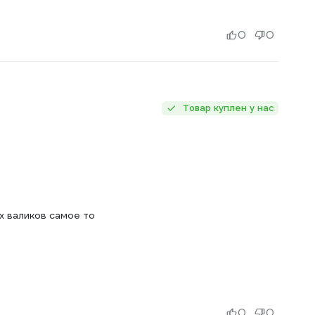
0
0
Товар куплен у нас
х валиков самое то
0
0