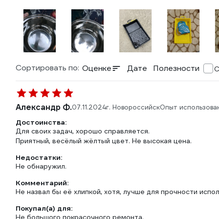
Сортировать по:
Оценке
Дате
Полезности
С
Александр Ф.
07.11.2024
г. Новороссийск
Опыт использова
Достоинства:
Для своих задач, хорошо справляется.
Приятный, весёлый жёлтый цвет. Не высокая цена.
Недостатки:
Не обнаружил.
Комментарий:
Не назвал бы её хлипкой, хотя, лучше для прочности испо
Покупал(а) для:
Не большого покрасочного ремонта.