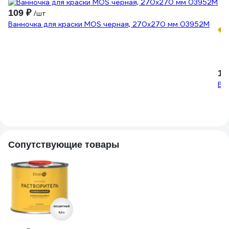
109 ₽
/шт
Ванночка для краски MOS черная, 270x270 мм 03952М
12
Ва
Сопутствующие товары
1
П
1
(9