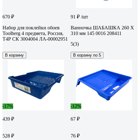
670 ₽
91 ₽
/шт
Набор для поклейки обоев
Ванночка ШАБАШКА 260 Х
Toolberg 4 предмета, Россия,
310 мм 145 0016 208411
Т4Р СК 3004004 ЛА-00002951
5
(3)
В корзину
В корзину по 5
-17%
-12%
439 ₽
67 ₽
528 ₽
76 ₽