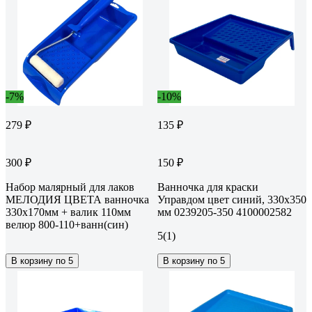
-7%
-10%
279 ₽
135 ₽
300 ₽
150 ₽
Набор малярный для лаков
Ванночка для краски
МЕЛОДИЯ ЦВЕТА ванночка
Управдом цвет синий, 330x350
330x170мм + валик 110мм
мм 0239205-350 4100002582
велюр 800-110+ванн(син)
5
(1)
В корзину по 5
В корзину по 5