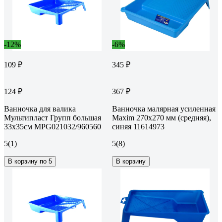
-12%
-6%
109 ₽
345 ₽
124 ₽
367 ₽
Ванночка для валика
Ванночка малярная усиленная
Мультипласт Групп большая
Maxim 270х270 мм (средняя),
33х35см MPG021032/960560
синяя 11614973
5
(1)
5
(8)
В корзину по 5
В корзину