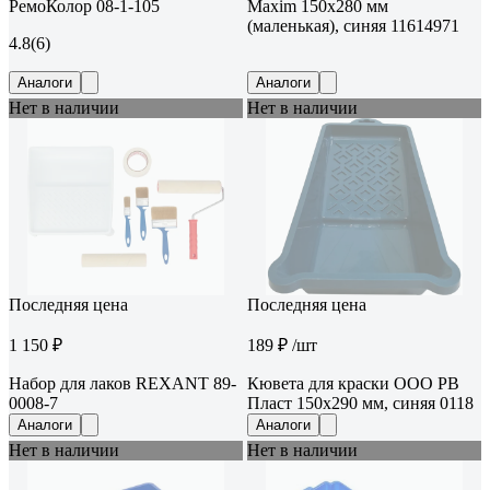
РемоКолор 08-1-105
Maxim 150х280 мм
(маленькая), синяя 11614971
4.8
(6)
Аналоги
Аналоги
Нет в наличии
Нет в наличии
Последняя цена
Последняя цена
1 150 ₽
189 ₽
/шт
Набор для лаков REXANT 89-
Кювета для краски ООО РВ
0008-7
Пласт 150x290 мм, синяя 0118
Аналоги
Аналоги
Нет в наличии
Нет в наличии