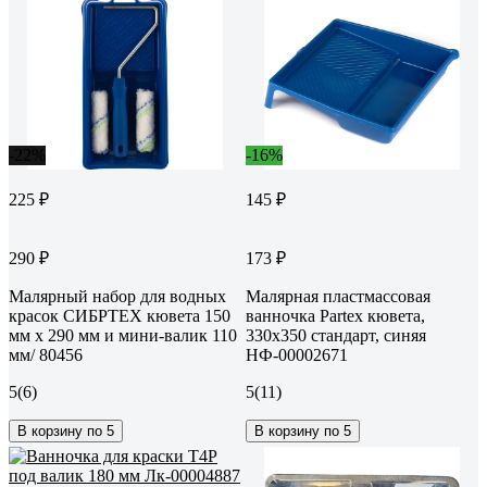
-22%
-16%
225 ₽
145 ₽
290 ₽
173 ₽
Малярный набор для водных
Малярная пластмассовая
красок СИБРТЕХ кювета 150
ванночка Partex кювета,
мм х 290 мм и мини-валик 110
330x350 стандарт, синяя
мм/ 80456
НФ-00002671
5
(6)
5
(11)
В корзину по 5
В корзину по 5