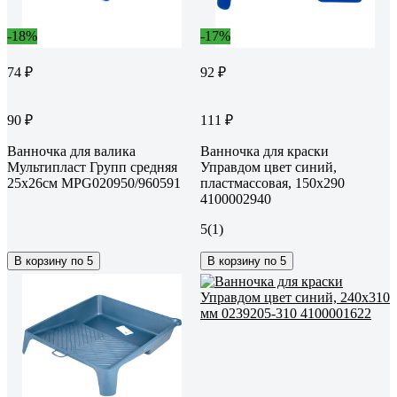
-18%
-17%
74 ₽
92 ₽
90 ₽
111 ₽
Ванночка для валика
Ванночка для краски
Мультипласт Групп средняя
Управдом цвет синий,
25х26см MPG020950/960591
пластмассовая, 150x290
4100002940
5
(1)
В корзину по 5
В корзину по 5