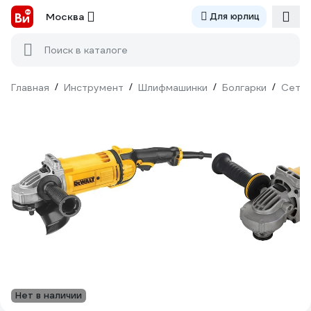
Москва
Для юрлиц
Поиск в каталоге
Главная
/
Инструмент
/
Шлифмашинки
/
Болгарки
/
Сетев
Нет в наличии