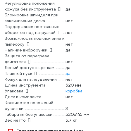
Регулировка положения
кожуха без инструмента
да
Блокировка шпинделя при
заклинивании диска
нет
Поддержание постоянных
оборотов под нагрузкой
нет
Возможность подключения к
пылесосу
нет
Наличие виброручки
да
Защита от перегрева
двигателя
нет
Легкий доступ к щеткам
да
Плавный пуск
да
Кожух для пылеудаления
нет
Длина инструмента
520 мм
Упаковка
коробка
Диск в комплекте
нет
Количество положений
рукоятки
3
Габариты без упаковки
520х145 мм
Вес нетто
5.7 кг
Гарантия производителя 1 год