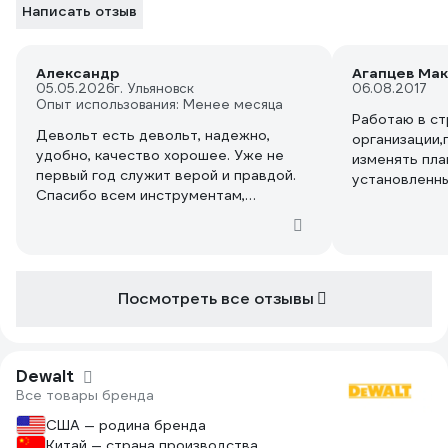
Написать отзыв
Александр
Агапцев Ма
05.05.2026
г. Ульяновск
06.08.2017
Опыт использования: Менее месяца
Работаю в с
Девольт есть девольт, надежно,
организации,
удобно, качество хорошее. Уже не
изменять пл
первый год служит верой и правдой.
установленны
Спасибо всем инструментам,
машина прост
доставка быстрая.
переполняли 
стене проем 
кирпич разре
время когда 
Посмотреть все отзывы
маркировку м
по высоте,те
сервисе.Дума
инструмента
Dewalt
инструмент,
Все товары бренда
хочет получа
работы,а не 
США — родина бренда
день,покупая
Китай — страна производства