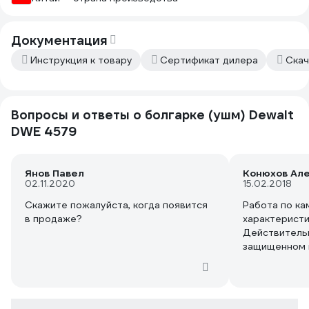
надежных инс
срывать срок
причине,что 
Документация
не в работе.
Инструкция к товару
Сертификат дилера
Скач
Вопросы и ответы о болгарке (ушм) Dewalt
DWE 4579
Янов Павел
Конюхов Але
02.11.2020
15.02.2018
Скажите пожалуйста, когда появится
Работа по ка
в продаже?
характеристи
Действитель
защищенном 
моделей, где