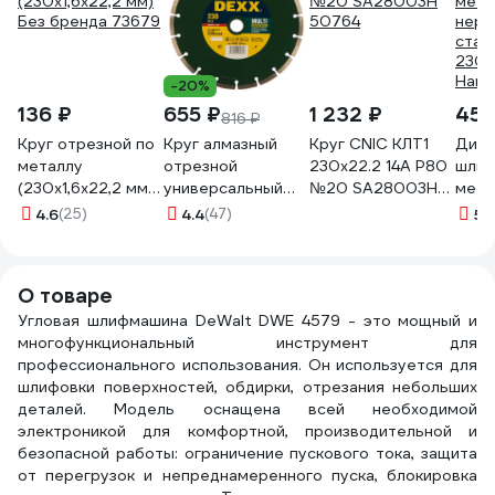
-20%
136 ₽
655 ₽
1 232 ₽
458
816 ₽
Круг отрезной по
Круг алмазный
Круг CNIC КЛТ1
Диск
металлу
отрезной
230x22.2 14А Р80
шлиф
(230х1,6х22,2 мм)
универсальный
№20 SA28003H
мета
Без бренда 73679
сегментный
50764
нер
4.6
(25)
4.4
(47)
5
(
(230x7x22.2 мм)
стал
для УШМ DEXX
230x
36701-230_z01
Hard
О товаре
Угловая шлифмашина DeWalt DWE 4579 - это мощный и
многофункциональный инструмент для
профессионального использования. Он используется для
шлифовки поверхностей, обдирки, отрезания небольших
деталей. Модель оснащена всей необходимой
электроникой для комфортной, производительной и
безопасной работы: ограничение пускового тока, защита
от перегрузок и непреднамеренного пуска, блокировка