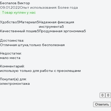
Беспалов Виктор
09.01.2022
Опыт использования: Более года
Товар куплен у нас
Удобство
5
Материал
5
Надежная фиксация
инструмента
5
Качественный пошив
5
Продуманная эргономика
5
Достоинства:
Отличная штука,только бесполезная
Недостатки:
мало места
Комментарий:
использую только для работы с пресклещами
Покупал(а) для:
электромонтажа
0
0
Ответить