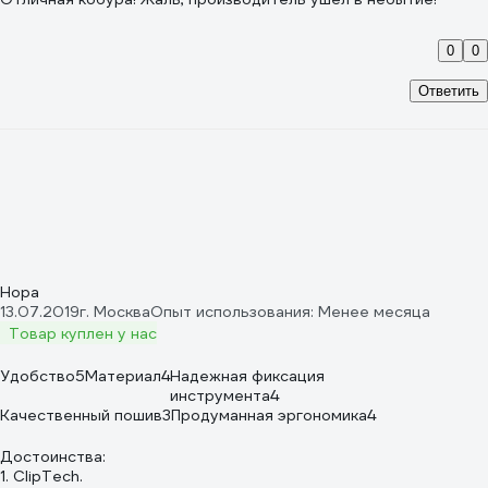
0
0
Ответить
Нора
13.07.2019
г. Москва
Опыт использования: Менее месяца
Товар куплен у нас
Удобство
5
Материал
4
Надежная фиксация
инструмента
4
Качественный пошив
3
Продуманная эргономика
4
Достоинства:
1. ClipTech.