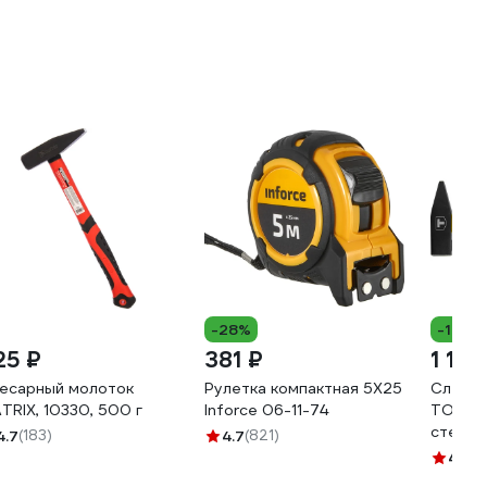
-28%
-15%
25 ₽
381 ₽
1 112
есарный молоток
Рулетка компактная 5Х25
Слесар
TRIX, 10330, 500 г
Inforce 06-11-74
TOPEX 
стекло
4.7
(183)
4.7
(821)
4.9
(1