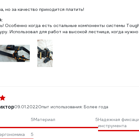
, но за качество приходится платить!
:
! Особенно когда есть остальные компоненты системы Toughbu
уру. Использовал для работ на высокой лестнице, когда нужн
иктор
09.01.2022
Опыт использования: Более года
5
Материал
5
Надежная фиксац
инструмента
эргономика
5