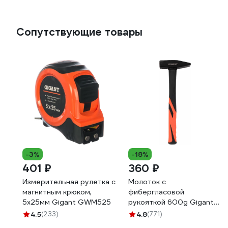
Сопутствующие товары
-3%
-18%
401 ₽
360 ₽
Измерительная рулетка с
Молоток с
магнитным крюком,
фибергласовой
5x25мм Gigant GWM525
рукояткой 600g Gigant
HHT600-1
4.5
(233)
4.8
(771)