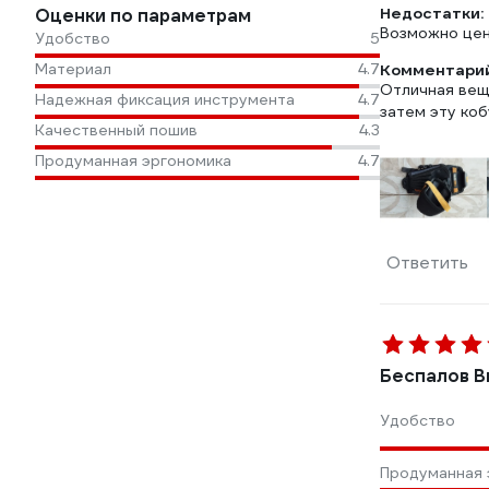
Недостатки:
Оценки по параметрам
Возможно цена
Удобство
5
Материал
4.7
Комментарий
Отличная вещь
Надежная фиксация инструмента
4.7
затем эту коб
Качественный пошив
4.3
Продуманная эргономика
4.7
Ответить
Беспалов В
Удобство
Продуманная 