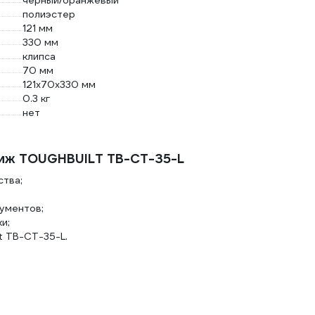
черный/оранжевый
полиэстер
121 мм
330 мм
клипса
70 мм
121x70x330 мм
0.3 кг
нет
иж TOUGHBUILT TB-CT-35-L
ства;
ументов;
и;
t TB-CT-35-L.