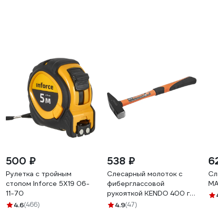
500 ₽
538 ₽
6
Рулетка с тройным
Слесарный молоток с
Сл
стопом Inforce 5Х19 06-
фиберглассовой
MA
11-70
рукояткой KENDO 400 г
25204
4.6
(466)
4.9
(47)