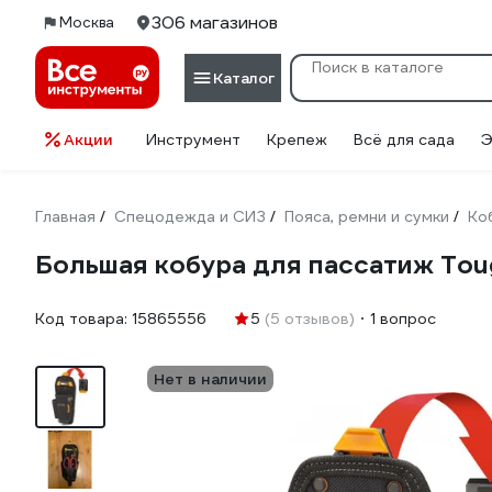
306 магазинов
Москва
Каталог
Акции
Инструмент
Крепеж
Всё для сада
Э
Главная
Спецодежда и СИЗ
Пояса, ремни и сумки
Ко
/
/
/
Большая кобура для пассатиж Tou
Код товара:
15865556
5
(5 отзывов)
1 вопрос
Нет в наличии