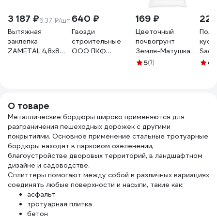
3 187 ₽
640 ₽
169 ₽
225
6.37 ₽/шт
Вытяжная
Гвозди
Цветочный
Полу
заклепка
строительные
почвогрунт
куст
ZAMETAL 4,8x8
ООО ПКФ
Земля-Матушка
Sada
нержавеющ.
Сварком 8,0x300
универсальный 3л
0.6х
5
(1)
4.
сталь, DIN 7337,
ГОСТ 4028 1 кг
1374
A2, уп. 500 шт.
k00001496
ZA519726
О товаре
Металлические бордюры широко применяются для
разграничения пешеходных дорожек с другими
покрытиями. Основное применение стальные тротуарные
бордюры находят в парковом озеленении,
благоустройстве дворовых территорий, в ландшафтном
дизайне и садоводстве.
Сплиттеры помогают между собой в различных вариациях
соединять любые поверхности и насыпи, такие как:
асфальт
тротуарная плитка
бетон