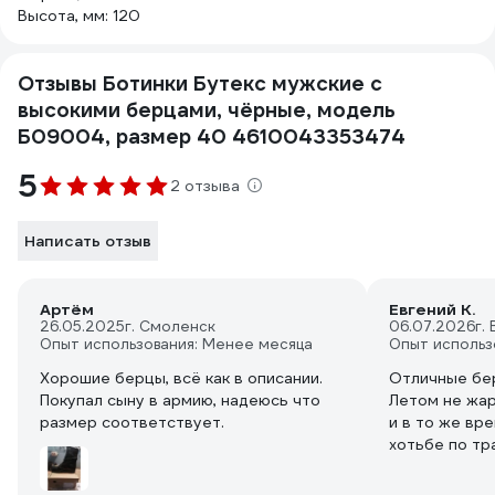
Высота, мм: 120
Отзывы Ботинки Бутекс мужские с
высокими берцами, чёрные, модель
Б09004, размер 40 4610043353474
5
2 отзыва
Написать отзыв
Артём
Евгений К.
26.05.2025
г. Смоленск
06.07.2026
г.
Опыт использования: Менее месяца
Опыт использ
Хорошие берцы, всё как в описании.
Отличные берц
Покупал сыну в армию, надеюсь что
Летом не жар
размер соответствует.
и в то же вр
хотьбе по тр
доволен