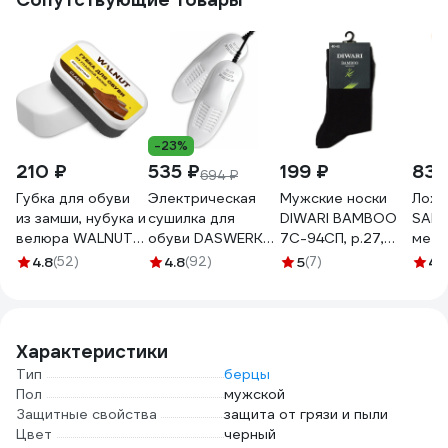
-23%
210 ₽
535 ₽
199 ₽
835
694 ₽
Губка для обуви
Электрическая
Мужские носки
Ложк
из замши, нубука и
сушилка для
DIWARI BAMBOO
SALT
велюра WALNUT
обуви DASWERK
7С-94СП, р.27,
мета
Classic WLN0454
SD5 15 Вт 456198
000 черный
боль
4.8
(52)
4.8
(92)
5
(7)
4.
1001330110030012000
2017
Характеристики
Тип
берцы
Пол
мужской
Защитные свойства
защита от грязи и пыли
Цвет
черный