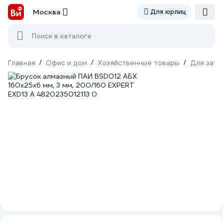
Москва
Для юрлиц
Поиск в каталоге
Главная
/
Офис и дом
/
Хозяйственные товары
/
Для зато