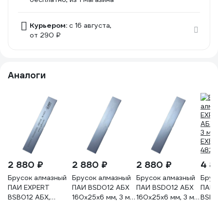
Курьером:
c 16 августа,
от 290 ₽
Аналоги
2 880 ₽
2 880 ₽
2 880 ₽
4 8
Брусок алмазный
Брусок алмазный
Брусок алмазный
Брус
ПАИ EXPERT
ПАИ BSD012 АБХ
ПАИ BSD012 АБХ
ПАИ 
BSB012 АБХ,
160х25х6 мм, 3 мм,
160х25х6 мм, 3 мм,
BSB0
160х25х6 мм, 3 мм,
100/80 EXPERT
125/100 EXPERT
160х
160/125 EXB13 А
EXD13 А
EXD13 А
200/