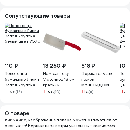
4820235012366
4820235012199
4820235012168
4820
Сопутствующие товары
110 ₽
13 250 ₽
618 ₽
100
Полотенца
Нож сантоку
Держатель для
Поло
бумажные Лилия
Victorinox 18 см,
ножей
бум
2слоя 2рулона
красный
МУЛЬТИДОМ
"Дос
белый цвет 7570
6.8561.18G
магнитный JH60-
2-сл.
4.8
(12)
4.6
(10)
4
(4)
4.
46
1-75
О товаре
Внимание
, изображение товара может отличаться от
реального! Верные параметры указаны в технических