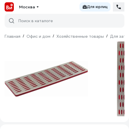
Москва
Для юрлиц
Поиск в каталоге
Главная
/
Офис и дом
/
Хозяйственные товары
/
Для зато