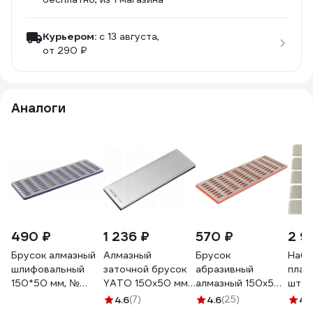
Курьером:
c 13 августа,
от 290 ₽
Аналоги
490 ₽
1 236 ₽
570 ₽
2 9
Брусок алмазный
Алмазный
Брусок
Набо
шлифовальный
заточной брусок
абразивный
плас
150*50 мм, №
YATO 150x50 мм,
алмазный 150х50
шт T
200, TRIO-
G/600 YT-76087
мм, Р 200,
SH2
4.6
(7)
4.6
(25)
4.
DIAMOND 143200
красный FIT 38331