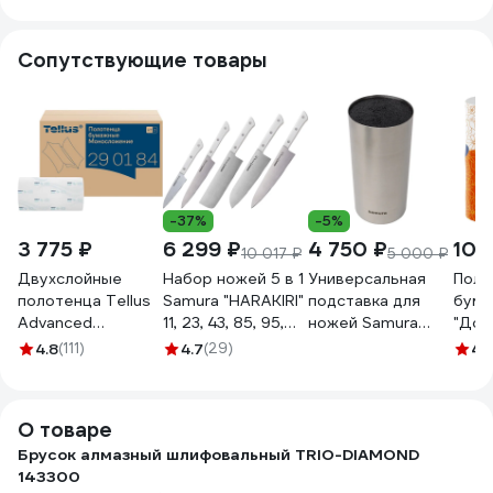
Сопутствующие товары
-37%
-5%
3 775 ₽
6 299 ₽
4 750 ₽
100
10 017 ₽
5 000 ₽
Двухслойные
Набор ножей 5 в 1
Универсальная
Поло
полотенца Tellus
Samura "HARAKIRI"
подставка для
бум
Advanced
11, 23, 43, 85, 95,
ножей Samura
"Дос
сложение ZZ,
коррозионно-
"Bamboo", 220 мм,
2-сл.
4.8
(111)
4.7
(29)
4.
белые Н3 20
стойкая сталь,
металл KBA-100/K
1-75
пачек в уп. 290184
ABS пластик SHR-
22359
0250W/K
О товаре
Брусок алмазный шлифовальный TRIO-DIAMOND
143300