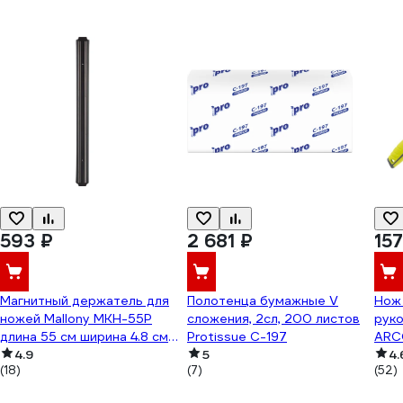
593 ₽
2 681 ₽
157
Магнитный держатель для
Полотенца бумажные V
Нож
ножей Mallony MKH-55P
сложения, 2сл, 200 листов
руко
длина 55 см ширина 4.8 см
Protissue С-197
ARC
985453
4.9
5
унив
4.
(18)
(7)
(52)
552