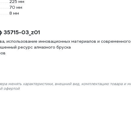
225 мм
70 мм
8 мм
 35715-03_z01
тва, использование инновационных материалов и современного
ышенный ресурс алмазного бруска
зов
лера менять характеристики, внешний вид, комплектацию товара и м
ой офертой