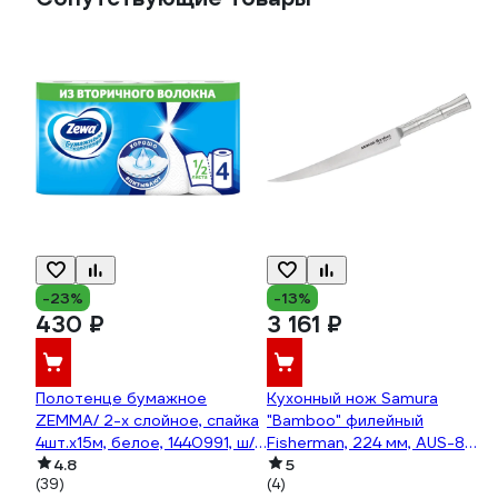
-23%
-13%
430 ₽
3 161 ₽
Полотенце бумажное
Кухонный нож Samura
ZEMMA/ 2-х слойное, спайка
"Bamboo" филейный
4шт.х15м, белое, 1440991, ш/к
Fisherman, 224 мм, AUS-8
57356 ZEWA 126254
4.8
SBA-0048F/K
5
(39)
(4)