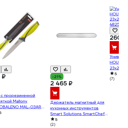
260 ₽
Универс
HOUSE L
23x22см
48255 8
5
 ₽
-21%
(7)
2 465 ₽
 с прорезиненной
яткой Mallony
Держатель магнитный для
OBALENO MAL-03AR
кухонных инструментов
ерсальный, 12,7 см 00
6
Smart Solutions SmartChef
2
SS000046
5
(2)