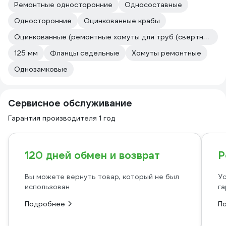
Ремонтные односторонние
Односоставные
Односторонние
Оцинкованные крабы
Оцинкованные (ремонтные хомуты для труб (свертные муфты))
125 мм
Фланцы седельные
Хомуты ремонтные
Однозамковые
Сервисное обслуживание
Гарантия производителя 1 год
120 дней обмен и возврат
Р
Вы можете вернуть товар, который не был
Ус
использован
га
Подробнее
П