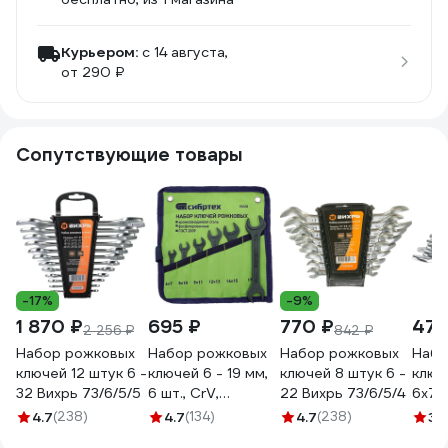
Курьером:
c 14 августа,
от 290 ₽
Сопутствующие товары
-17%
-9%
1 870 ₽
695 ₽
770 ₽
473
2 256 ₽
842 ₽
Набор рожковых
Набор рожковых
Набор рожковых
Набо
ключей 12 штук 6 -
ключей 6 - 19 мм,
ключей 8 штук 6 -
ключ
32 Вихрь 73/6/5/5
6 шт., CrV,
22 Вихрь 73/6/5/4
6x7, 
фосфатированные,
12x13,
4.7
(238)
4.7
(134)
4.7
(238)
3.
ГОСТ 2839
18x19