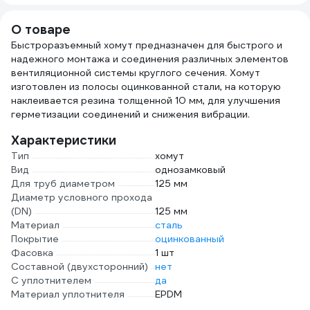
СИБРТЕХ 15220
21x23
25x2
О товаре
12 п
Быстроразъемный хомут предназначен для быстрого и
5122
надежного монтажа и соединения различных элементов
вентиляционной системы круглого сечения. Хомут
изготовлен из полосы оцинкованной стали, на которую
наклеивается резина толщенной 10 мм, для улучшения
герметизации соединений и снижения вибрации.
Характеристики
Тип
хомут
Вид
однозамковый
Для труб диаметром
125 мм
Диаметр условного прохода
(DN)
125 мм
Материал
сталь
Покрытие
оцинкованный
Фасовка
1 шт
Составной (двухсторонний)
нет
С уплотнителем
да
Материал уплотнителя
EPDM