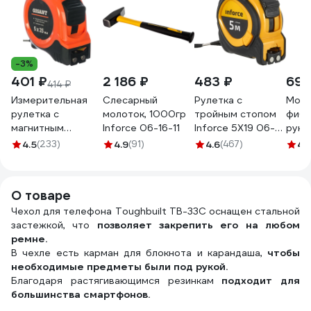
-3%
401 ₽
2 186 ₽
483 ₽
698
414 ₽
Измерительная
Слесарный
Рулетка с
Моло
рулетка с
молоток, 1000гр
тройным стопом
фибе
магнитным
Inforce 06-16-11
Inforce 5Х19 06-
руко
крюком, 5x25мм
11-70
Giga
4.5
(233)
4.9
(91)
4.6
(467)
4.
Gigant GWM525
О товаре
Чехол для телефона Toughbuilt TB-33C оснащен стальной
застежкой, что
позволяет закрепить его на любом
ремне.
В чехле есть карман для блокнота и карандаша,
чтобы
необходимые предметы были под рукой.
Благодаря растягивающимся резинкам
подходит для
большинства смартфонов.