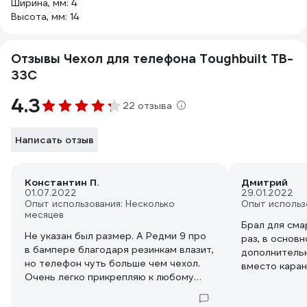
Ширина, мм: 4
Высота, мм: 14
Отзывы Чехол для телефона Toughbuilt TB-
33C
4.3
22 отзыва
Написать отзыв
Константин П.
Дмитрий
01.07.2022
29.01.2022
Опыт использования: Несколько
Опыт использ
месяцев
Брал для сма
Не указан был размер. А Редми 9 про
раз, в основной отдел, в
в бампере благодаря резинкам влазит,
дополнительн
но телефон чуть больше чем чехол.
вместо каран
Очень легко прикрепляю к любому
индикаторная
поясу, и также легко крепится на
электрикой н
подтяжки от пояса этого же бренда.