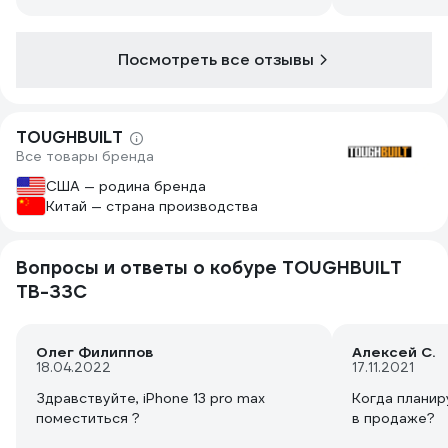
второй купит
Диагональ смартфона 4.5-5" думаю
самое то будет. Липучка краем только
цепляется, но пока всё нормально, ни
Посмотреть все отзывы
разу не отклеивалась, есть кожаный
чехол изготовленный на заказ, с
именной гравировкой, он был моим
TOUGHBUILT
"любимцем" до появления Точбилда с
Все товары бренда
клипсой. Теперь кожаный
"парадновыходной", так как Точбилд
США — родина бренда
гораздо интереснее, он на каждый
Китай — страна производства
день
Вопросы и ответы о кобуре TOUGHBUILT
TB-33C
Олег Филиппов
Алексей С.
18.04.2022
17.11.2021
Здравствуйте, iPhone 13 pro max
Когда планир
поместиться ?
в продаже?