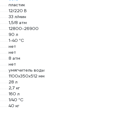
пластик
12/220 В
33 л/мин
1,5/8 атм
12800-26900
90 л
1-40 °С
нет
нет
8 атм
нет
умягчитель воды
1100х350х512 мм
28 л
2,7 кг
160 л
1/40 °С
40 кг