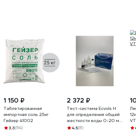
1 150 ₽
2 372 ₽
1
Таблетированная
Тест-система Ecvols H
Ле
импортная соль 25кг
для определения общей
12
Гейзер 41002
жесткости воды 0-20 мг.
VT
экв/л, 50 тестов
3.3
(94)
4.5
(8)
02.00010410