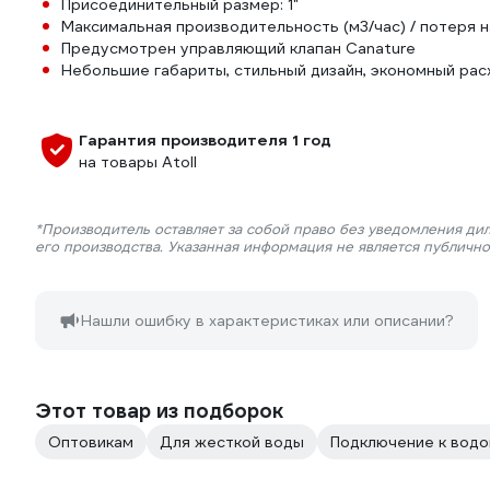
Присоединительный размер: 1"
Максимальная производительность (м3/час) / потеря на
Предусмотрен управляющий клапан Canature
Небольшие габариты, стильный дизайн, экономный рас
Гарантия производителя 1 год
на товары Atoll
*Производитель оставляет за собой право без уведомления ди
его производства. Указанная информация не является публичн
Нашли ошибку в характеристиках или описании?
Этот товар из подборок
Оптовикам
Для жесткой воды
Подключение к вод