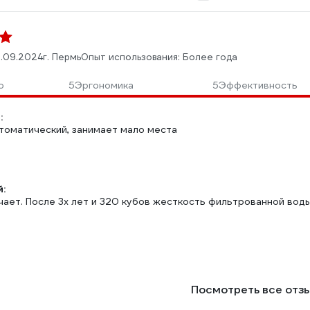
.09.2024
г. Пермь
Опыт использования: Более года
о
5
Эргономика
5
Эффективность
:
томатический, занимает мало места
:
ает. После 3х лет и 320 кубов жесткость фильтрованной воды 
Посмотреть все отз