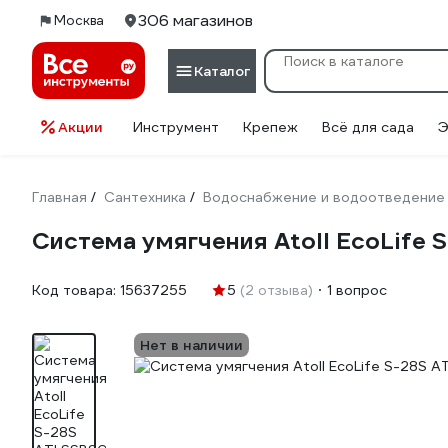
306 магазинов
Москва
Каталог
Акции
Инструмент
Крепеж
Всё для сада
Э
Главная
Сантехника
Водоснабжение и водоотведение
/
/
Cистема умягчения Atoll EcoLife
Код товара:
15637255
5
(2 отзыва)
1 вопрос
Нет в наличии