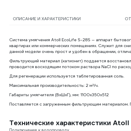
ОПИСАНИЕ И ХАРАКТЕРИСТИКИ
О
Cистема умягчения Atoll EcoLife S-28S — аппарат бытовог
квартирах или коммерческих помещениях. Служит для сни
данной модели очень прост и удобен в обращении, отли
Фильтрующий материал (катионит) поддается восстанов
проводится восходящим потоком раствора NaCl по расхо
Для регенерации используется таблетированная соль.
Максимальная производительность: 2 м³/ч.
Габариты умягчителя (ВхШхГ), мм: 1100х350х512
Поставляется с загруженным фильтрующим материалом. П
Технические характеристики Atoll
Подключение к водопроводу