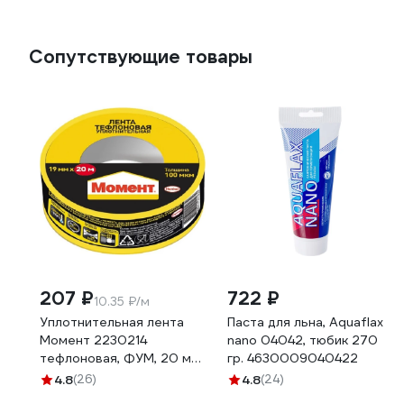
Сопутствующие товары
207 ₽
722 ₽
10.35 ₽/м
Уплотнительная лента
Паста для льна, Aquaflax
Момент 2230214
nano 04042, тюбик 270
тефлоновая, ФУМ, 20 м
гр. 4630009040422
3049500
4.8
(26)
4.8
(24)