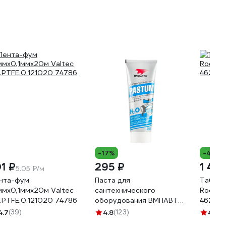
-17%
-4%
01 ₽
295 ₽
1 49
5.05 ₽/м
нта-фум
Паста для
Таблет
ммх0,1ммх20м Valtec
сантехнического
Rockmel
.PTFE.0.121020 74786
оборудования ВМПАВТО
462076
Pastum H2O, 250 г, туба
4.7
(39)
4.8
(123)
4.6
(1
8105