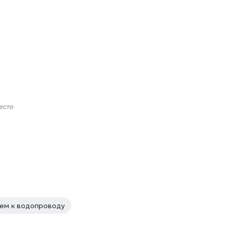
есто
ем к водопроводу