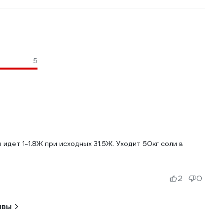
5
идет 1-1.8Ж при исходных 31.5Ж. Уходит 50кг соли в
2
0
ывы