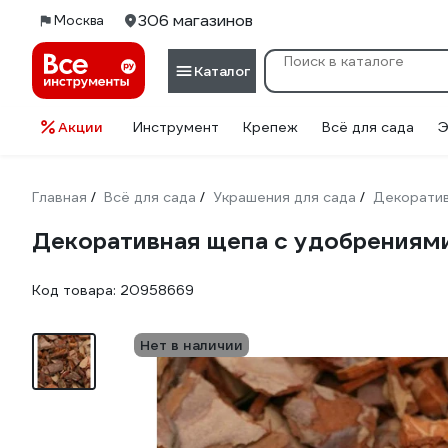
306 магазинов
Москва
Каталог
Акции
Инструмент
Крепеж
Всё для сада
Э
Главная
Всё для сада
Украшения для сада
Декоратив
/
/
/
Декоративная щепа с удобрениям
Код товара:
20958669
Нет в наличии