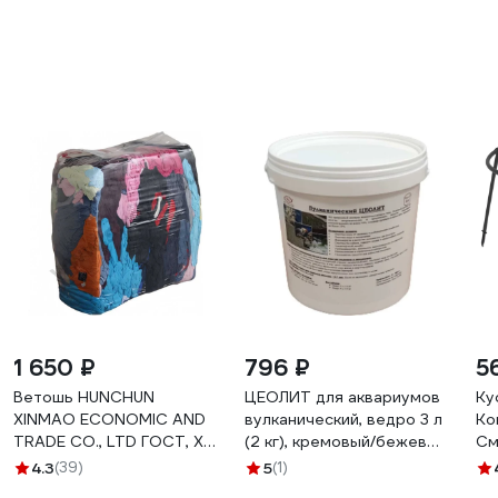
1 650 ₽
796 ₽
5
Ветошь HUNCHUN
ЦЕОЛИТ для аквариумов
Ку
XINMAO ECONOMIC AND
вулканический, ведро 3 л
Ко
TRADE CO., LTD ГОСТ, ХБ
(2 кг), кремовый/бежевый
См
цветной трикотаж,
GLQ ДжиЭлКью ЦЕОЛИТ
4.3
(39)
5
(1)
брикет 10 кг 3051250
для аквариумов 3