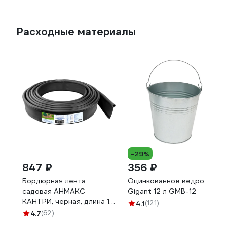
Расходные материалы
-29%
847 ₽
356 ₽
Бордюрная лента
Оцинкованное ведро
садовая АНМАКС
Gigant 12 л GMB-12
КАНТРИ, черная, длина 10
4.1
(121)
м, высота 110 мм 82401-Ч
4.7
(62)