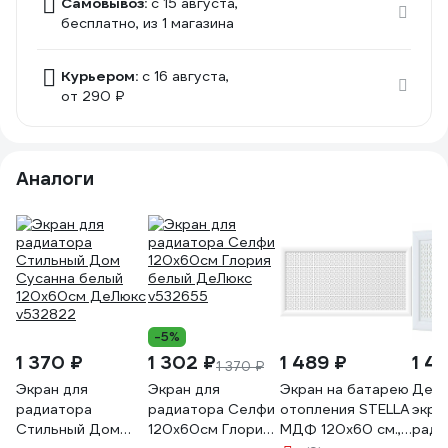
Самовывоз:
c 15 августа,
бесплатно
, из 1 магазина
Курьером:
c 16 августа,
от 290 ₽
Аналоги
-5%
1 370 ₽
1 302 ₽
1 489 ₽
1 4
1 370 ₽
Экран для
Экран для
Экран на батарею
Деко
радиатора
радиатора Селфи
отопления STELLA
экра
Стильный Дом
120х60см Глория
МДФ 120x60 см.,
ради