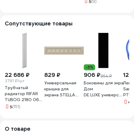
Сусанна белый
белый ДеЛюкс
Дамаско белый
бата
5
(9)
120х60см ДеЛюкс
v532655
ЦБ-00002261
Deco
v532822
600x
белы
Сопутствующие товары
рамк
СПБ
-5%
22 686 ₽
829 ₽
906 ₽
12 
954 ₽
3781 ₽/шт
Универсальная
Боковины для экрана С
Лент
Трубчатый
крышка для
Дом
Sant
радиатор RIFAR
экрана STELLA
DE LUXE универсальные
PTFE
TUBOG 2180 06
МДФ 90 см., дуб
v531924
10х0
4.
секц. бок. TUB
5
(151)
сонома
вода
2180-06
ЦБ-00002176
О товаре