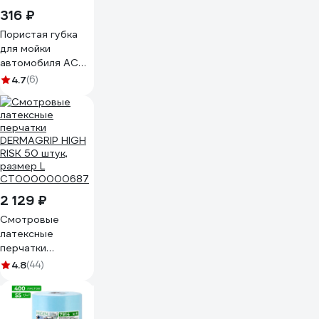
316 ₽
Пористая губка
для мойки
автомобиля ACG
200x130x70 мм,
4.7
(6)
коричневая
1009630
2 129 ₽
Смотровые
латексные
перчатки
DERMAGRIP HIGH
4.8
(44)
RISK 50 штук,
размер L
CT0000000687