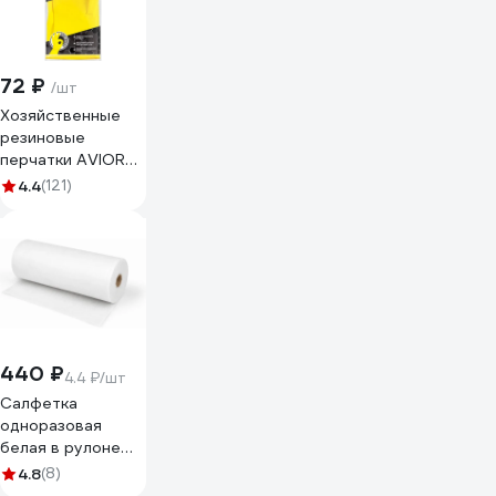
72 ₽
/шт
Хозяйственные
резиновые
перчатки AVIORA,
размер L 402-568
4.4
(121)
440 ₽
4.4 ₽/шт
Салфетка
одноразовая
белая в рулоне
ЧИСТОВЬЕ 100
4.8
(8)
шт., 30x40 см,