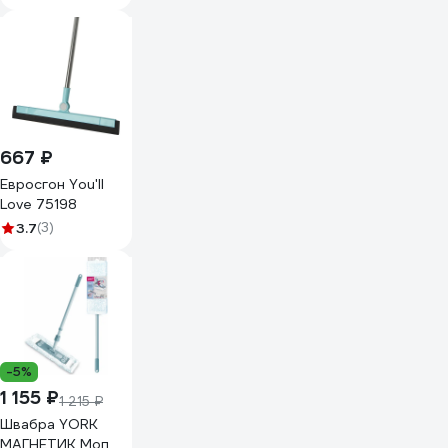
667 ₽
Евросгон You'll
Love 75198
3.7
(3)
-5%
1 155 ₽
1 215 ₽
Швабра YORK
МАГНЕТИК Моп