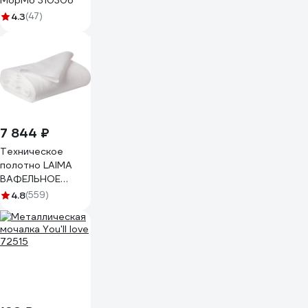
MopM6 310306
4.3
(47)
7 844 ₽
Техническое
полотно LAIMA
ВАФЕЛЬНОЕ
отбеленное,
4.8
(559)
рулон 0,45х50 м,
плотность 120 г/
м2 604753