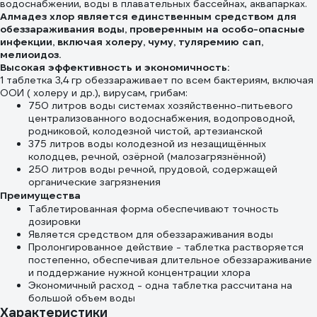
водоснабжении, воды в плавательных бассейнах, аквапарках.
Алмадез хлор является единственным средством для
обеззараживания воды, проверенным на особо-опасные
инфекции, включая холеру, чуму, туляремию сап,
мелиоидоз.
Высокая эффективность и экономичность:
1 таблетка 3,4 гр обеззараживает по всем бактериям, включая
ООИ ( холеру и др.), вирусам, грибам:
750 литров воды системах хозяйственно-питьевого
централизованного водоснабжения, водопроводной,
родниковой, колодезной чистой, артезианской
375 литров воды колодезной из незащищённых
колодцев, речной, озёрной (малозагрязнённой)
250 литров воды речной, прудовой, содержащей
органические загрязнения
Преимущества
Таблетированная форма обеспечивают точность
дозировки
Является средством для обеззараживания воды
Пролонгированное действие - таблетка растворяется
постепенно, обеспечивая длительное обеззараживание
и поддержание нужной концентрации хлора
Экономичный расход - одна таблетка рассчитана на
большой объем воды
Характеристики