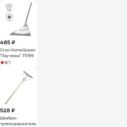
спанлейс 40 г/м2,
631060 601-795
485 ₽
Сгон HomeQueen
"Паутинка" 75199
5
(1)
528 ₽
Швабра-
тряпкодержатель