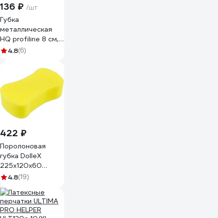
136 ₽
/шт
Губка
металлическая
HQ profiline 8 см,
40 гр 73615
4.8
(6)
422 ₽
Поролоновая
губка DolleX
225х120х60
восьмерка
4.8
(19)
мелкопористая
GBA-12