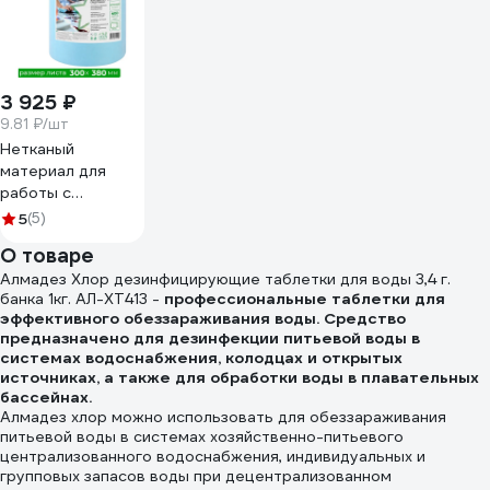
3 925 ₽
9.81 ₽/шт
Нетканый
материал для
работы с
чистящими
5
(5)
средствами Higen
О товаре
S90 7914
Алмадез Хлор дезинфицирующие таблетки для воды 3,4 г.
банка 1кг. АЛ-ХТ413 -
профессиональные таблетки для
эффективного обеззараживания воды. Средство
предназначено для дезинфекции питьевой воды в
системах водоснабжения, колодцах и открытых
источниках, а также для обработки воды в плавательных
бассейнах.
Алмадез хлор можно использовать для обеззараживания
питьевой воды в системах хозяйственно-питьевого
централизованного водоснабжения, индивидуальных и
групповых запасов воды при децентрализованном