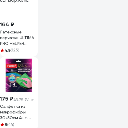
164 ₽
Латексные
перчатки ULTIMA
PRO HELPER
ULT130р.10/XL
4.9
(125)
175 ₽
43.75 ₽/шт
Салфетки из
микрофибры
30х30см 4шт.
Paclan 410261
5
(44)