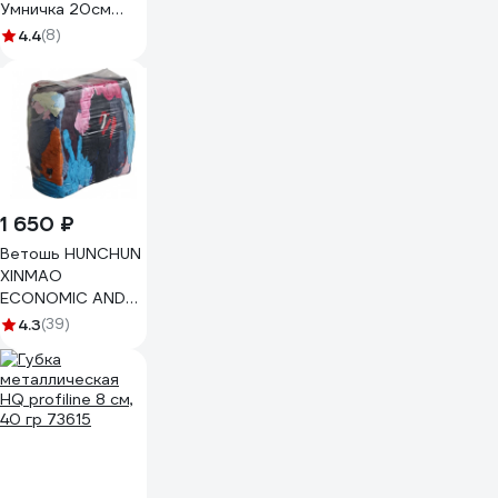
Умничка 20см
MPG6160
4.4
(8)
1 650 ₽
Ветошь HUNCHUN
XINMAO
ECONOMIC AND
TRADE CO., LTD
4.3
(39)
ГОСТ, ХБ цветной
трикотаж, брикет
10 кг 3051250