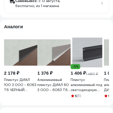
c 13 августа,
Самовывоз:
бесплатно
, из 1 магазина
Аналоги
-5%
2 178 ₽
1 376 ₽
1 406 ₽
1 03
1 480 ₽
Плинтус ДИАЛ
Алюминиевый
Плинтус
Плин
100 3 000 - 6063
плинтус ДИАЛ 60
алюминиевый под
алюм
Т6 ЧЕРНЫЙ
3 000 - 6063 Т6
светодиодную
ДИАЛ
матовый
черный матовый
ленту РУССКИЙ
6063
5
(5)
5
(1
4687204783425
4687204783388
ПРОФИЛЬ JD 21-
мато
60мм led 2.5м,
4687
анодированный,