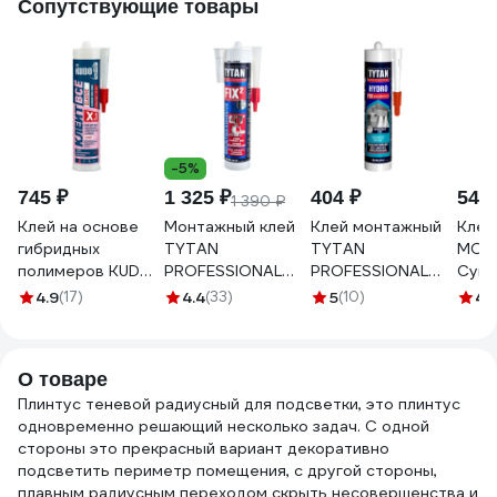
Сопутствующие товары
черный, матовый,
в комплекте
рассеиватель 1шт.
4680427143274
-5%
745 ₽
1 325 ₽
404 ₽
540 
1 390 ₽
Клей на основе
Монтажный клей
Клей монтажный
Кле
гибридных
TYTAN
TYTAN
МОН
полимеров KUDO
PROFESSIONAL
PROFESSIONAL
Супе
Клеит Все
Fix2 GT гибридный
HYDRO FIX
ПЛЮС
4.9
(17)
4.4
(33)
5
(10)
4
(
ELASTIС белый,
с мгновенным
акрилатный
МB-1
280 мл KX-1W
начальным
прозрачный 310
схватыванием,
мл 274655
О товаре
290 мл 73891
Плинтус теневой радиусный для подсветки, это плинтус
одновременно решающий несколько задач. С одной
стороны это прекрасный вариант декоративно
подсветить периметр помещения, с другой стороны,
плавным радиусным переходом скрыть несовершенства и