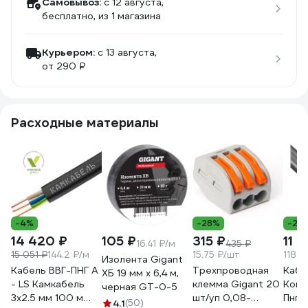
Самовывоз:
c 12 августа,
бесплатно
, из 1 магазина
Курьером:
c 13 августа,
от 290 ₽
Расходные материалы
-4%
-28%
-23
14 420 ₽
105 ₽
315 ₽
11 
16.41 ₽/м
435 ₽
15 051 ₽
144.2 ₽/м
15.75 ₽/шт
118.6
Изолента Gigant
Кабель ВВГ-ПНГ А
Трехпроводная
Каб
ХБ 19 мм х 6,4 м,
- LS Камкабель
клемма Gigant 20
Конк
черная GT-0-5
3x2.5 мм 100 м
шт/уп 0,08-
Пнг(
4.1
(50)