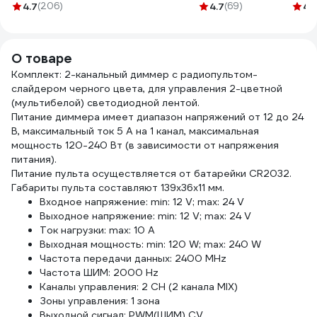
ГОСТ
2,5(4)мм² GCT-
3x2,5
4.7
(206)
4.7
(69)
4.
1157К30HG00070А0100М
222-413-20
0,66
100м
О товаре
Комплект: 2-канальный диммер с радиопультом-
слайдером черного цвета, для управления 2-цветной
(мультибелой) светодиодной лентой.
Питание диммера имеет диапазон напряжений от 12 до 24
В, максимальный ток 5 А на 1 канал, максимальная
мощность 120-240 Вт (в зависимости от напряжения
питания).
Питание пульта осуществляется от батарейки CR2032.
Габариты пульта составляют 139x36x11 мм.
Входное напряжение: min: 12 V; max: 24 V
Выходное напряжение: min: 12 V; max: 24 V
Ток нагрузки: max: 10 A
Выходная мощность: min: 120 W; max: 240 W
Частота передачи данных: 2400 MHz
Частота ШИМ: 2000 Hz
Каналы управления: 2 CH (2 канала MIX)
Зоны управления: 1 зона
Выходной сигнал: PWM(ШИМ) CV