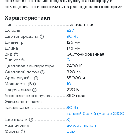
позволяет не только создать нужную атмосферу в
помещении, но и экономить на расходе электроэнергии.
Характеристики
Тип
филаментная
Цоколь
E27
Цветопередача
90 Ra
Диаметр
125 мм
Длина
175 мм
Вид
GC/тонированная
Тип колбы
G
Цветовая температура
2400 К
Световой поток
820 лм
Срок службы
35000 ч
Мощность (Вт)
10
Напряжение
220 В
Угол светового пучка
360 град
Эквивалент лампы
накаливания
90 Вт
теплый белый (менее 3300
Цветность
К)
Назначение
декоративная
Форма
шар