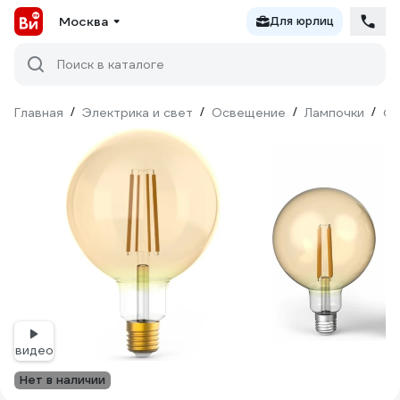
Москва
Для юрлиц
Поиск в каталоге
Главная
/
Электрика и свет
/
Освещение
/
Лампочки
/
Фи
видео
Нет в наличии