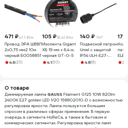
471 ₽
105 ₽
140 ₽
17 
/шт
47.1 ₽/м
16.41 ₽/м
Провод ЭРА ШВВП
Изолента Gigant
Подвесной патрон
Коль
2x0,75 мм2 10м
ХБ 19 мм х 6,4 м,
Uniel с защитой
патр
черный Б0058851
черная GT-0-5
IP54 ULH-E27-
ELEC
IP54-15cm UL-
терм
4.6
(25)
4.1
(50)
4.8
(8)
3.1
00003362
плас
SQ03
О товаре
Диммируемая лампа
GAUSS
Filament G125 10W 820lm
2400К Е27 golden LED 1/20 158802010-D с возможностью
регулировки яркости. Лампа пользуется большим
спросом в различных сферах применения. В первую
очередь в сегменте HoReCa, а также в бытовом и
коммерческих сегментах. Регулировка яркости ламп