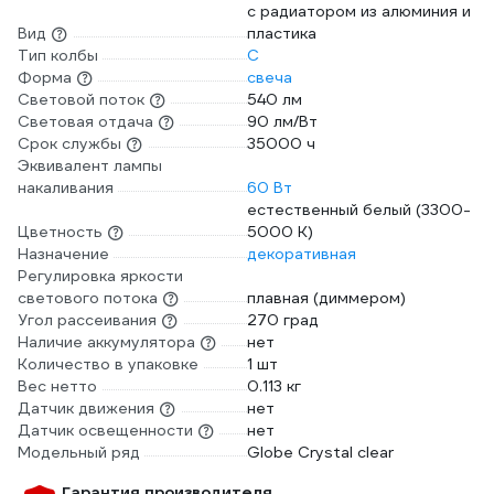
с радиатором из алюминия и
Вид
пластика
Тип колбы
C
Форма
свеча
Световой поток
540 лм
Световая отдача
90 лм/Вт
Срок службы
35000 ч
Эквивалент лампы
накаливания
60 Вт
естественный белый (3300-
Цветность
5000 К)
Назначение
декоративная
Регулировка яркости
светового потока
плавная (диммером)
Угол рассеивания
270 град
Наличие аккумулятора
нет
Количество в упаковке
1 шт
Вес нетто
0.113 кг
Датчик движения
нет
Датчик освещенности
нет
Модельный ряд
Globe Crystal clear
Гарантия производителя