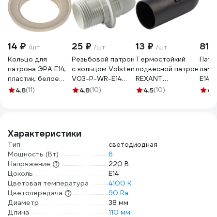
14 ₽
25 ₽
13 ₽
81 
/шт
/шт
/шт
Кольцо для
Резьбовой патрон
Термостойкий
Патр
патрона ЭРА E14,
с кольцом Volsten
подвесной патрон
ламп
пластик, белое
V03-P-WR-E14
REXANT
E14, 
Б0043679
E14/220V/2A 12215
пластиковый Е14
4.8
(11)
4.8
(10)
4.5
(10)
4
(
черный 11-8843-4
Характеристики
Тип
светодиодная
Мощность (Вт)
6
Напряжение
220 В
Цоколь
E14
Цветовая температура
4100 К
Цветопередача
90 Ra
Диаметр
38 мм
Длина
110 мм