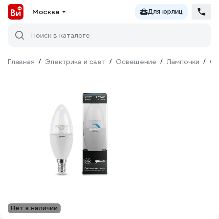
Москва
Для юрлиц
Поиск в каталоге
Главная
/
Электрика и свет
/
Освещение
/
Лампочки
/
Св
Нет в наличии