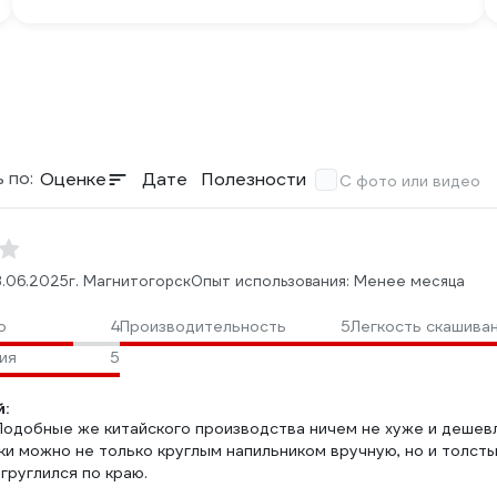
 по:
Оценке
Дате
Полезности
С фото или видео
.06.2025
г. Магнитогорск
Опыт использования: Менее месяца
о
4
Производительность
5
Легкость скашива
ия
5
:
Подобные же китайского производства ничем не хуже и дешевл
ки можно не только круглым напильником вручную, но и толс
груглился по краю.