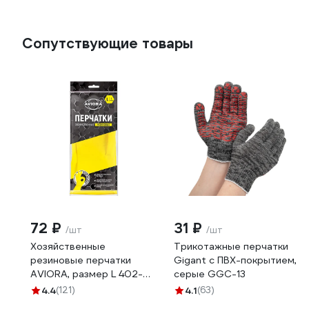
Сопутствующие товары
72 ₽
31 ₽
/шт
/шт
Хозяйственные
Трикотажные перчатки
резиновые перчатки
Gigant с ПВХ-покрытием,
AVIORA, размер L 402-
серые GGC-13
568
4.4
(121)
4.1
(63)