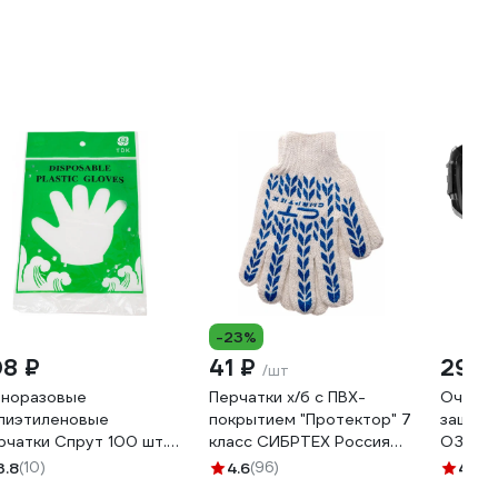
-23%
08 ₽
41 ₽
296 
/шт
норазовые
Перчатки х/б с ПВХ-
Очки W
лиэтиленовые
покрытием "Протектор" 7
защитн
рчатки Спрут 100 шт.
класс СИБРТЕХ Россия
ОЗТП-
6001
67704
3.8
(10)
4.6
(96)
4.4
(3