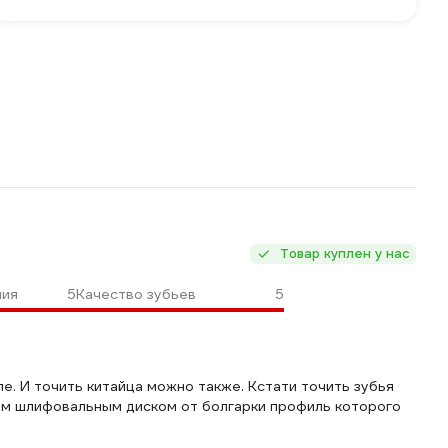
Товар куплен у нас
ния
5
Качество зубьев
5
е. И точить китайца можно также. Кстати точить зубья
тым шлифовальным диском от болгарки профиль которого