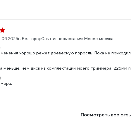
1.06.2025
г. Белгород
Опыт использования: Менее месяца
:
именения хорошо режет древесную поросль. Пока не приходил
а меньше, чем диск из комплектации моего триммера. 225мм 
:
ммера.
Посмотреть все отз