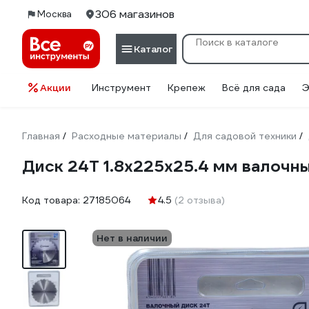
306 магазинов
Москва
Каталог
Акции
Инструмент
Крепеж
Всё для сада
Э
Главная
Расходные материалы
Для садовой техники
/
/
/
Диск 24Т 1.8х225х25.4 мм валочн
Код товара:
27185064
4.5
(2 отзыва)
Нет в наличии