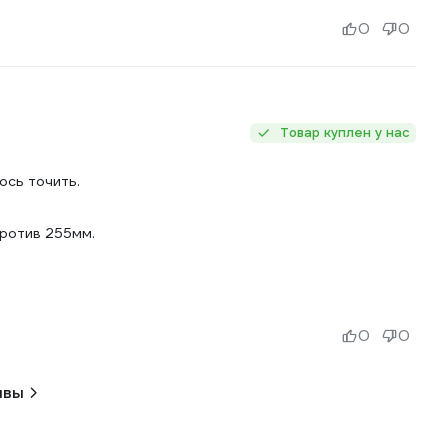
0
0
Товар куплен у нас
ось точить.
против 255мм.
0
0
ывы