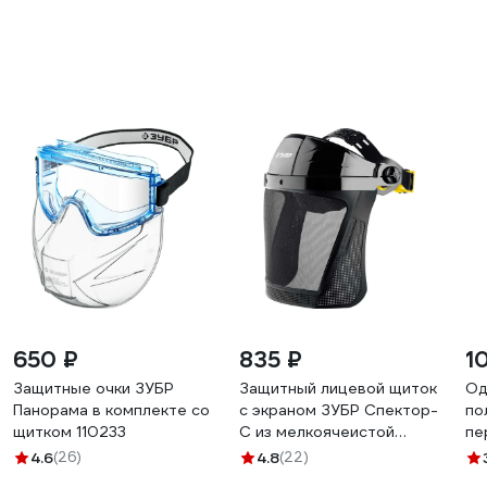
650 ₽
835 ₽
1
Защитные очки ЗУБР
Защитный лицевой щиток
Од
Панорама в комплекте со
с экраном ЗУБР Спектор-
по
щитком 110233
С из мелкоячеистой
пе
сетки, 190x339мм 110851
12
4.6
(26)
4.8
(22)