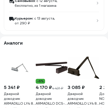
Самовывоз:
c 12 августа,
бесплатно
, из 1 магазина
Курьером:
c 13 августа,
от 290 ₽
Аналоги
-6%
5 341 ₽
4 170 ₽
3 085 ₽
2 2
4 431 ₽
Дверной
Дверной
Дверной
Дово
доводчик
доводчик
доводчик
NOT
ARMADILLO LY4 85
ARMADILLO DCS-
ARMADILLO LY4 85
HO E