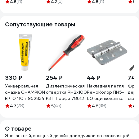
кг, морозостойкий,
85 со скользящей
кг, морозостойкий,
кори
4.8
(11)
4.2
(6)
4.8
(11)
5
(1
алюминий 13975
тягой, коричневый
коричневый
38047
29859
Сопутствующие товары
330 ₽
254 ₽
44 ₽
741
Универсальная
Диэлектрическая
Накладная петля
Фрез
смазка CHAMPION
отвертка PH2x100
РемоКолор ПН5-
дере
EP-0 110 г 952834
КВТ Профи 78612
60 оцинкованная
свер
70-0-605
6.35
4.7
(78)
5
(45)
4.8
(39)
4.
Stro
СТФ
О товаре
Элегантный, изящный дизайн доводчиков со скользящей