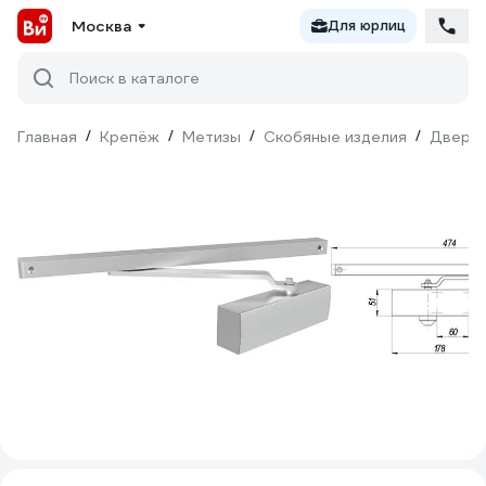
Москва
Для юрлиц
Поиск в каталоге
Главная
/
Крепёж
/
Метизы
/
Скобяные изделия
/
Дверна