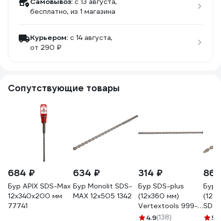
Самовывоз:
c 13 августа,
бесплатно
, из 1 магазина
Курьером:
c 14 августа,
от 290 ₽
Сопутствующие товары
684 ₽
634 ₽
314 ₽
860
Бур APIX SDS-Max
Бур Monolit SDS-
Бур SDS-plus
Бур 
12х340х200 мм
MAX 12x505 1342
(12х360 мм)
(12х
77741
Vertextools 999-
SDS-
12-360
D-33
4.9
(138)
5
(