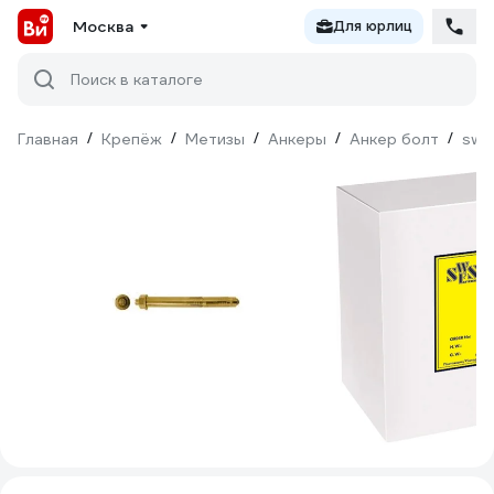
Москва
Для юрлиц
Поиск в каталоге
Главная
/
Крепёж
/
Метизы
/
Анкеры
/
Анкер болт
/
swf