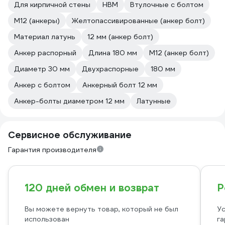
Для кирпичной стены
HBM
Втулочные с болтом
М12 (анкеры)
Желтопассивированные (анкер болт)
Материал латунь
12 мм (анкер болт)
Анкер распорный
Длина 180 мм
М12 (анкер болт)
Диаметр 30 мм
Двухраспорные
180 мм
Анкер с болтом
Анкерный болт 12 мм
Анкер-болты диаметром 12 мм
Латунные
Сервисное обслуживание
Гарантия производителя
120 дней обмен и возврат
Р
Вы можете вернуть товар, который не был
Ус
использован
га