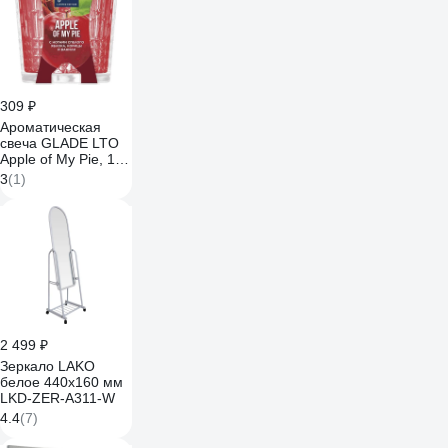
309 ₽
Ароматическая
свеча GLADE LTO
Apple of My Pie, 130
г 865069
3
(1)
2 499 ₽
Зеркало LAKO
белое 440x160 мм
LKD-ZER-A311-W
4.4
(7)