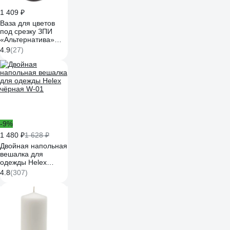
1 409 ₽
Ваза для цветов
под срезку ЗПИ
«Альтернатива»
200х425 мм,
4.9
(27)
черный М6433
-9%
1 480 ₽
1 628 ₽
Двойная напольная
вешалка для
одежды Helex
чёрная W-01
4.8
(307)