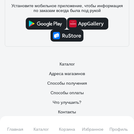
Установите мобильное приложение, чтобы информация
по заказам всегда была под рукой
Каталог
Адреса магазинов
Способы получения
Способы оплаты
Что улучшить?
Контакты
О Компании
Главная
Каталог
Корзина
Избранное
Профиль
Поставщикам