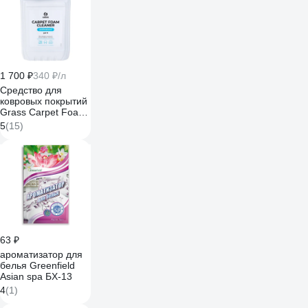
1 700 ₽
340 ₽/л
Средство для
ковровых покрытий
Grass Carpet Foam
Cleaner 5л
5
(15)
пятновыводитель
для химчистки
125202
63 ₽
ароматизатор для
белья Greenfield
Asian spa БХ-13
4
(1)