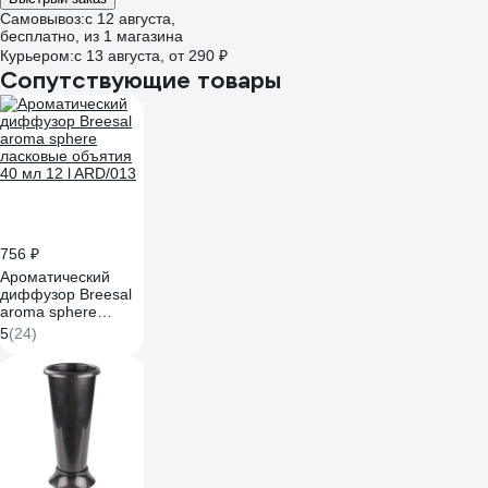
Самовывоз:
c 12 августа,
бесплатно
, из 1 магазина
Курьером:
c 13 августа,
от 290 ₽
Сопутствующие товары
756 ₽
Ароматический
диффузор Breesal
aroma sphere
ласковые объятия
5
(24)
40 мл 12 l ARD/013