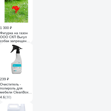
1 300 ₽
Фигурка на газон
ООО СКП Выгул
собак запрещен
СД-019
239 ₽
Очиститель -
полироль для
мебели CleanBox
Professional TWIST
4.6
(30)
(Твист) 0,5л 132505