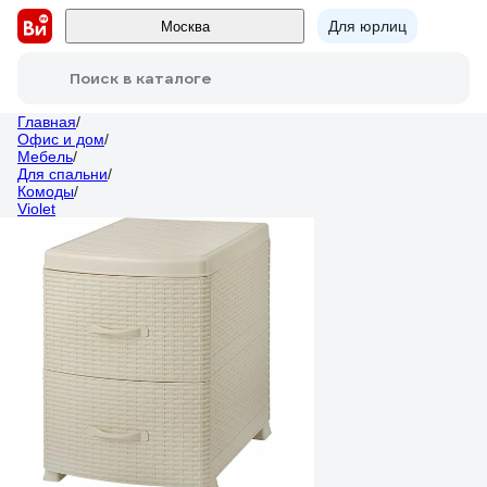
Для юрлиц
Москва
Поиск в каталоге
Главная
/
Офис и дом
/
Мебель
/
Для спальни
/
Комоды
/
Violet