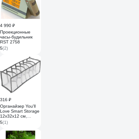
4 990 ₽
Проекционные
часы-будильник
RST 2758
5
(2)
316 ₽
Органайзер You'll
Love Smart Storage
12x32x12 см,
нейлон/50/10 75204
5
(1)