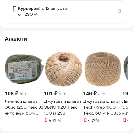
c 12 августа,
Курьером:
от 290 ₽
Аналоги
108 ₽
101 ₽
146 ₽
194
/шт
/шт
/шт
Льняной шпагат
Джутовый шпагат
Джутовый шпагат
Льня
Эбис 1250 текс 3х
ЭБИС 1120 Текс
Tech-Krep 1100
Эбис
ниточный 50м
100 м 298
Текс, 60 м 140335
нито
76171
7617
4.7
(14)
4.7
(6)
4
(1