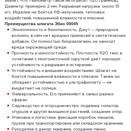
значит, что 1 километр такой нити весит 1120 граммов).
Диаметр: примерно 2 мм. Разрывная нагрузка: около 15
кгс. Изделие не боится УФ-излучения, тепловых
воздействий, повышенной влажности и плесени.
Преимущества шпагата Эбис 00045
Экологичность и безопасность. Джут — природное
волокно, в нём нет вредных примесей и синтетических
добавок. Он полностью биоразлагаем, не наносит
вреда окружающей среде.
Прочность и износостойкость. Плотность 1120 текс в
сочетании с многониточной скруткой даёт хорошую
устойчивость к разрывам и истиранию.
Устойчивость к внешним воздействиям. Шпагат не
боится повышенной влажности и плесени. Также он
обладает устойчивостью к ультрафиолету — не
выцветает на солнце.
Универсальность. Его применяют в самых разных
сферах:
Садоводство и огородничество: подвязка томатов,
огурцов и других вьющихся растений, создание опор.
Упаковка и логистика: фиксация коробок, мешков,
грузов при транспортировке или складском хранении.
Рукоделие и декор: макраме, создание панно,