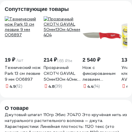
Сопутствующие товары
19 ₽
214 ₽
2 540 ₽
137 
/шт
1.65 ₽/м
Технический нож
Прозрачный
Нож с
Упак
Park 13 см лезвие
СКОТЧ GAVIAL
фиксированным
клей
9 мм 006897
50мм130м 40мкм
лезвием
AVIO
404
Milwaukee
м, 5
4.9
(12)
4.8
(39)
4.4
(14)
4.
4932464828
О товаре
Джутовый шпагат 110гр Эбис 70470 Это кручёная нить из
натурального растительного волокна — джута.
Характеристики: Линейная плотность: 1120 текс (это