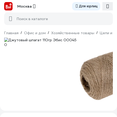
Москва
Для юрлиц
Поиск в каталоге
Главная
/
Офис и дом
/
Хозяйственные товары
/
Цепи и к