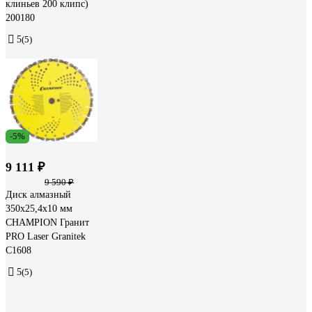
клиньев 200 клипс)
200180
5
(5)
-5%
9 111 ₽
9 590 ₽
Диск алмазный
350х25,4х10 мм
CHAMPION Гранит
PRO Laser Granitek
C1608
5
(5)