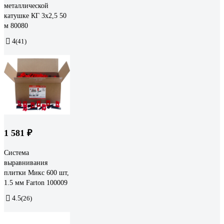
металлической
катушке КГ 3x2,5 50
м 80080
4
(41)
1 581 ₽
Система
выравнивания
плитки Микс 600 шт,
1.5 мм Farton 100009
4.5
(26)