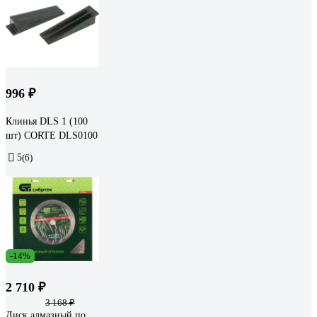
996 ₽
Клинья DLS 1 (100
шт) CORTE DLS0100
5
(6)
-14%
2 710 ₽
3 168 ₽
Диск алмазный по