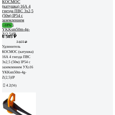
-18%
6 505 ₽
7 977 ₽
Удлинитель
КОСМОС (катушка)
16А 4 гнезда ПВС
3х2,5 (50м) IP54 с
заземлением УХз16
YKKsm50m-4g-
Z(2,5)IP
4.2
(56)