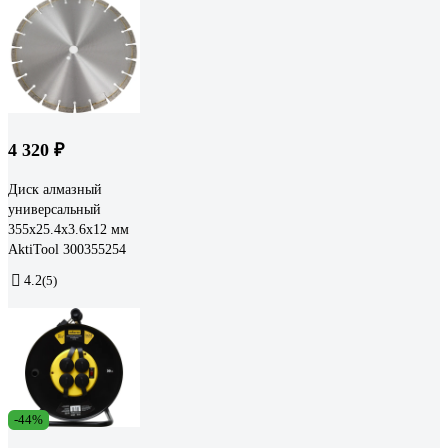
4 320 ₽
Диск алмазный
универсальный
355x25.4x3.6x12 мм
AktiTool 300355254
4.2
(5)
-44%