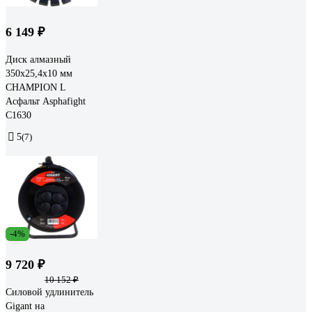
6 149 ₽
Диск алмазный
350х25,4х10 мм
CHAMPION L
Асфальт Asphafight
C1630
5
(7)
-4%
9 720 ₽
10 152 ₽
Силовой удлинитель
Gigant на