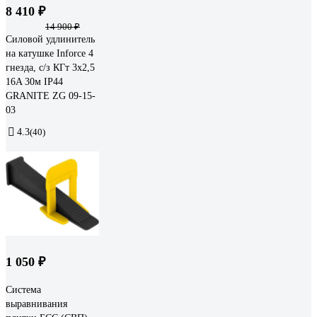
8 410 ₽
14 900 ₽
Силовой удлинитель
на катушке Inforce 4
гнезда, с/з КГт 3х2,5
16A 30м IP44
GRANITE ZG 09-15-
03
4.3
(40)
1 050 ₽
Система
выравнивания