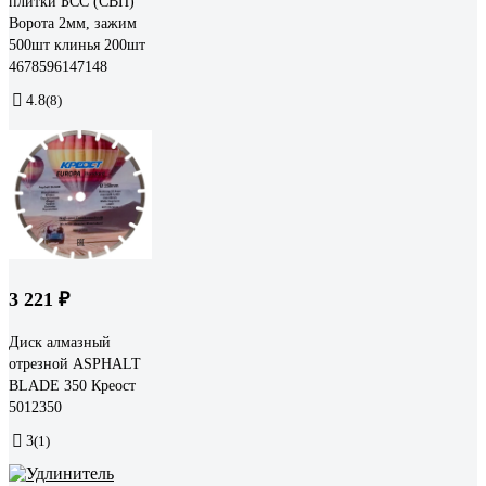
плитки БСС (СВП)
Ворота 2мм, зажим
500шт клинья 200шт
4678596147148
4.8
(8)
3 221 ₽
Диск алмазный
отрезной ASPHALT
BLADE 350 Креост
5012350
3
(1)