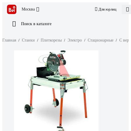
Москва
Для юрлиц
Поиск в каталоге
Главная
/
Станки
/
Плиткорезы
/
Электро
/
Стационарные
/
С вер