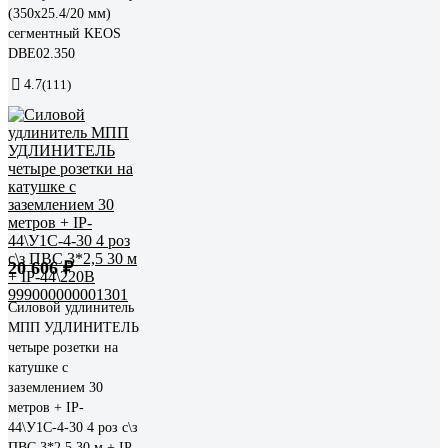
(350х25.4/20 мм)
сегментный KEOS
DBE02.350
4.7
(111)
20 606 ₽
Силовой удлинитель
МПП УДЛИНИТЕЛЬ
четыре розетки на
катушке с
заземлением 30
метров + IP-
44\У1С-4-30 4 роз с\з
ПВС 3*2,5 30 м + IP-