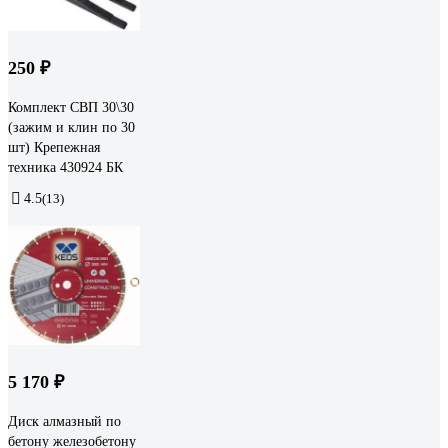
250 ₽
Комплект СВП 30\30
(зажим и клин по 30
шт) Крепежная
техника 430924 БК
4.5
(13)
5 170 ₽
Диск алмазный по
бетону железобетону