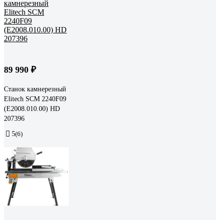
89 990 ₽
Станок камнерезный
Elitech SCM 2240F09
(E2008.010.00) HD
207396
5
(6)