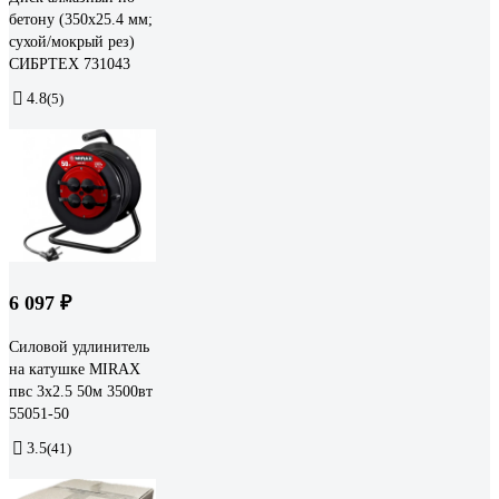
бетону (350x25.4 мм;
сухой/мокрый рез)
СИБРТЕХ 731043
4.8
(5)
6 097 ₽
Силовой удлинитель
на катушке MIRAX
пвс 3x2.5 50м 3500вт
55051-50
3.5
(41)