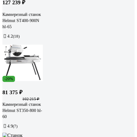
127 239 ₽
Камнерезный станок
Helmut ST400-900N
hl-65
4.2
(18)
-20%
81 375 ₽
102 215 ₽
Камнерезный cтанок
Helmut ST350-800 hl-
60
4.9
(7)