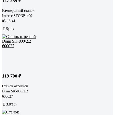
127 239 ₽
Камнерезный станок
Inforce STONE-400
05-13-41
5
(18)
119 700 ₽
Станок отрезной
Diam SK-800/2.2
600027
3.8
(10)