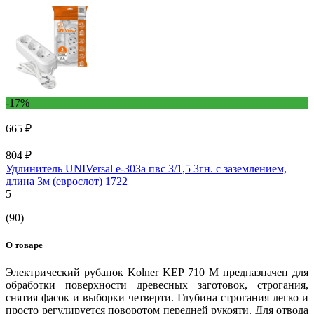
-17%
665 ₽
804 ₽
Удлинитель UNIVersal е-303а пвс 3/1,5 3гн. с заземлением,
длина 3м (еврослот) 1722
5
(90)
О товаре
Электрический рубанок Kolner KEP 710 М предназначен для
обработки поверхности древесных заготовок, строгания,
снятия фасок и выборки четверти. Глубина строгания легко и
просто регулируется поворотом передней рукояти. Для отвода