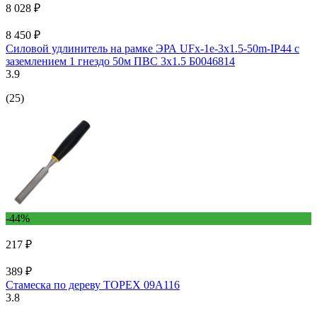
8 028 ₽
8 450 ₽
Силовой удлинитель на рамке ЭРА UFx-1e-3x1.5-50m-IP44 с
заземлением 1 гнездо 50м ПВС 3х1.5 Б0046814
3.9
(25)
-44%
217 ₽
389 ₽
Стамеска по дереву TOPEX 09A116
3.8