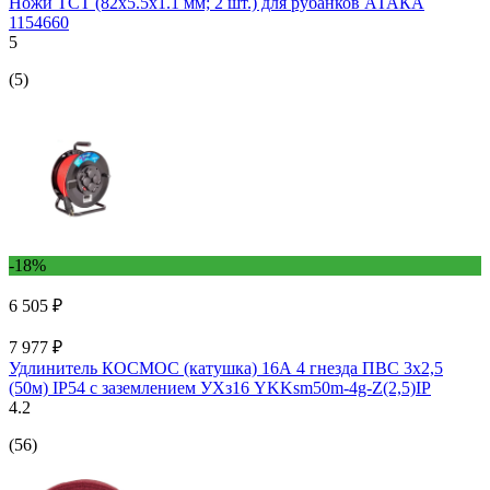
Ножи TCT (82х5.5х1.1 мм; 2 шт.) для рубанков АТАКА
1154660
5
(5)
-18%
6 505 ₽
7 977 ₽
Удлинитель КОСМОС (катушка) 16А 4 гнезда ПВС 3х2,5
(50м) IP54 с заземлением УХз16 YKKsm50m-4g-Z(2,5)IP
4.2
(56)