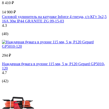
8 410 ₽
14 900 ₽
Силовой удлинитель на катушке Inforce 4 гнезда, с/з КГт 3х2,5
16A 30м IP44 GRANITE ZG 09-15-03
4.3
(40)
294 ₽
Наждачная бумага в рулоне 115 мм, 5 м, Р120 Gepard GP5010-
120
4.7
(42)