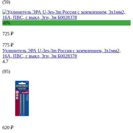
(59)
-6%
725 ₽
775 ₽
Удлинитель ЭРА U-3es-3m Россия с заземлением, 3x1мм2,
16A, ПВС, с выкл, 3гн, 3м Б0028378
4.7
(95)
620 ₽